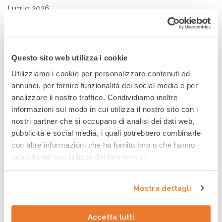
Luglio 2026
Giugno 2026
Maggio 2026
Questo sito web utilizza i cookie
Aprile 2026
Utilizziamo i cookie per personalizzare contenuti ed
Marzo 2026
annunci, per fornire funzionalità dei social media e per
analizzare il nostro traffico. Condividiamo inoltre
informazioni sul modo in cui utilizza il nostro sito con i
ARCHIVIO
nostri partner che si occupano di analisi dei dati web,
2025
2024
2023
pubblicità e social media, i quali potrebbero combinarle
con altre informazioni che ha fornito loro o che hanno
Dicembre
raccolto dal suo utilizzo dei loro servizi.
Novembre
Mostra dettagli
Ottobre
Settembre
Accetta tutti