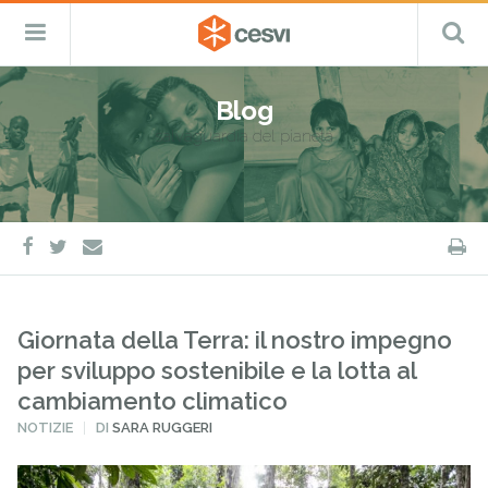
CESVI
Menu
C
Fondazione
–
Primario
ETS
Salta
Cooperazione,
al
Emergenza
Blog
contenuto
e
salvaguardia del pianeta
Sviluppo
facebook
twitter
S
e-
mail
Giornata della Terra: il nostro impegno
per sviluppo sostenibile e la lotta al
cambiamento climatico
PUBBLICATO
NOTIZIE
DI
SARA RUGGERI
IN