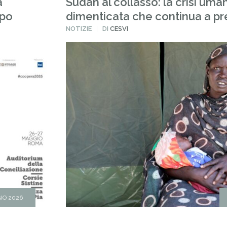
a
Sudan al collasso: la crisi uman
ppo
dimenticata che continua a pr
PUBBLICATO
NOTIZIE
DI
CESVI
IN
IO 2026