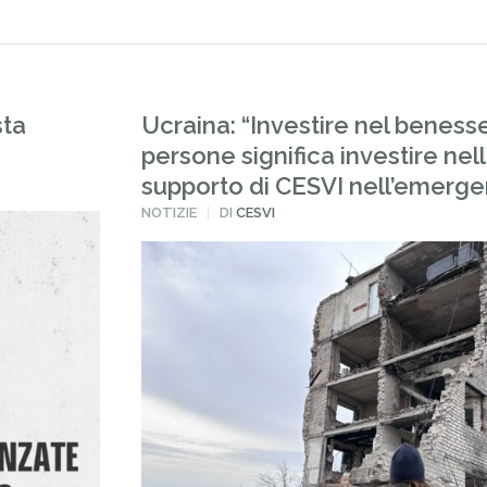
sta
Ucraina: “Investire nel beness
persone significa investire nell
supporto di CESVI nell’emerge
PUBBLICATO
NOTIZIE
DI
CESVI
IN