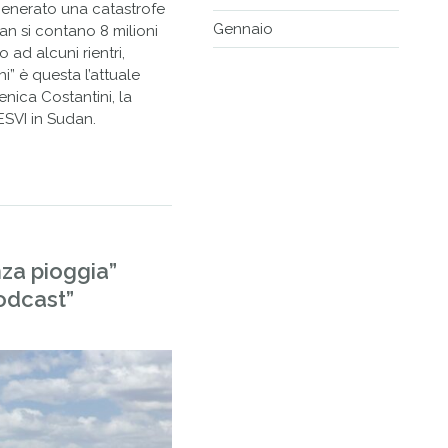
 generato una catastrofe
Gennaio
an si contano 8 milioni
 ad alcuni rientri,
i” è questa l’attuale
ica Costantini, la
ESVI in Sudan.
nza pioggia”
odcast”