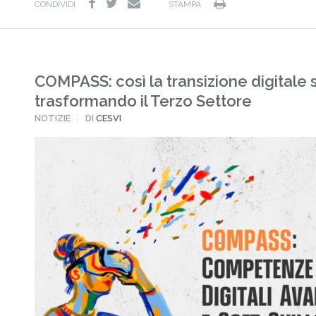
facebook
twitter
Stampa
e-
CONDIVIDI
STAMPA
mail
COMPASS: così la transizione digitale 
trasformando il Terzo Settore
PUBBLICATO
NOTIZIE
DI
CESVI
IN