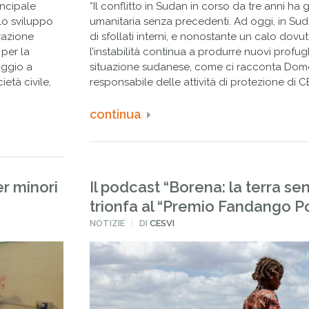
incipale
“Il conflitto in Sudan in corso da tre anni ha
lo sviluppo
umanitaria senza precedenti. Ad oggi, in Sud
razione
di sfollati interni, e nonostante un calo dovuto
 per la
l’instabilità continua a produrre nuovi profugh
aggio a
situazione sudanese, come ci racconta Domen
ietà civile,
responsabile delle attività di protezione di C
continua
er minori
Il podcast “Borena: la terra se
trionfa al “Premio Fandango P
PUBBLICATO
NOTIZIE
DI
CESVI
IN