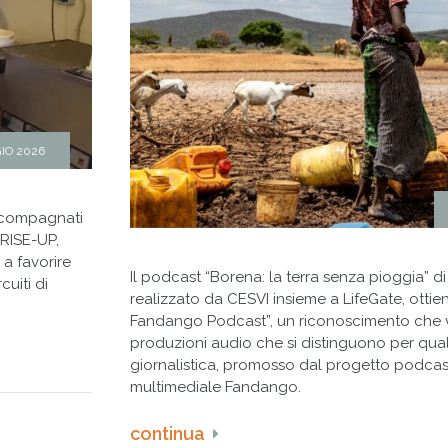
IO 2026
accompagnati
 RISE-UP,
 a favorire
Il podcast “Borena: la terra senza pioggia” di 
cuiti di
realizzato da CESVI insieme a LifeGate, ottien
Fandango Podcast”, un riconoscimento che v
produzioni audio che si distinguono per quali
giornalistica, promosso dal progetto podcast 
multimediale Fandango.
continua