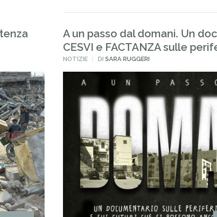
stenza
A un passo dal domani. Un do
CESVI e FACTANZA sulle perif
PUBBLICATO
NOTIZIE
DI
SARA RUGGERI
IN