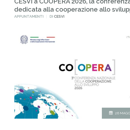
CESVI a COOPERA 2026, la conferenz
dedicata alla cooperazione allo svilu
PUBBLICATO
APPUNTAMENTI
DI
CESVI
IN
26 MAGG