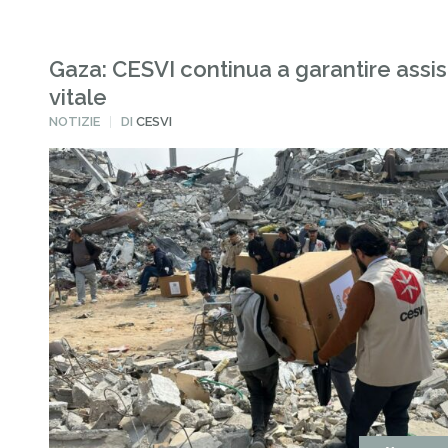
Gaza: CESVI continua a garantire assi
vitale
PUBBLICATO
NOTIZIE
DI
CESVI
IN