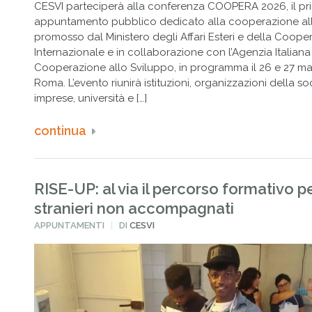
CESVI parteciperà alla conferenza COOPERA 2026, il pr
appuntamento pubblico dedicato alla cooperazione al
promosso dal Ministero degli Affari Esteri e della Coope
Internazionale e in collaborazione con l’Agenzia Italiana
Cooperazione allo Sviluppo, in programma il 26 e 27 m
Roma. L’evento riunirà istituzioni, organizzazioni della soc
imprese, università e […]
continua
RISE-UP: al via il percorso formativo p
stranieri non accompagnati
PUBBLICATO
APPUNTAMENTI
DI
CESVI
IN