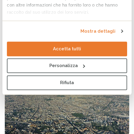
con altre informazioni che ha fornito loro o che hanno
continua
raccolto dal suo utilizzo dei loro servizi.
Mostra dettagli
Conferenza “Città e Cooperazione
Internazionale allo Sviluppo”
Accetta tutti
PUBBLICATO
APPUNTAMENTI
DI
CESVI
IN
Personalizza
Rifiuta