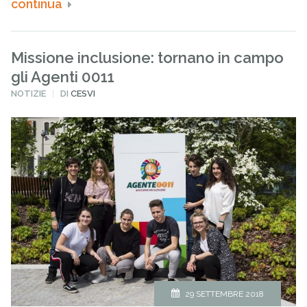
continua
Missione inclusione: tornano in campo
gli Agenti 0011
PUBBLICATO
NOTIZIE
DI
CESVI
IN
29 SETTEMBRE 2018