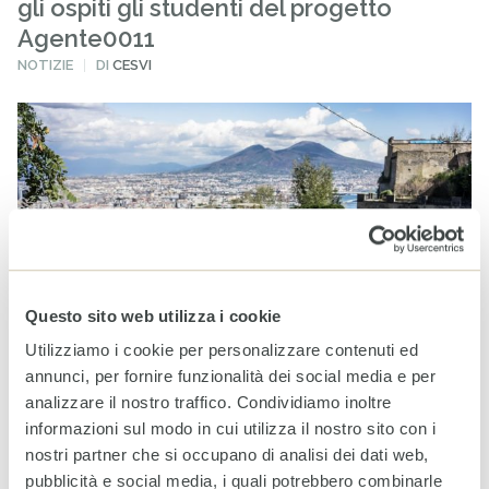
gli ospiti gli studenti del progetto
Agente0011
PUBBLICATO
NOTIZIE
DI
CESVI
IN
Questo sito web utilizza i cookie
Utilizziamo i cookie per personalizzare contenuti ed
annunci, per fornire funzionalità dei social media e per
17 MAGGIO 2018
analizzare il nostro traffico. Condividiamo inoltre
informazioni sul modo in cui utilizza il nostro sito con i
I ragazzi parteciperanno a “Generazione 2030”, l’evento
nostri partner che si occupano di analisi dei dati web,
nazionale di Asvis dedicato all’SDG 4, in programma a
pubblicità e social media, i quali potrebbero combinarle
Torino il 24 maggio.