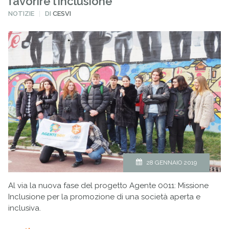
favorire l’inclusione
PUBBLICATO
NOTIZIE
DI
CESVI
IN
28 GENNAIO 2019
Al via la nuova fase del progetto Agente 0011: Missione
Inclusione per la promozione di una società aperta e
inclusiva.