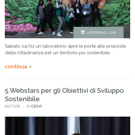
5 FEBBRAIO 2018
Sabato 24/02 un laboratorio apre le porte alle proposte
della cittadinanza per un territorio più sostenibile.
continua
5 Webstars per gli Obiettivi di Sviluppo
Sostenibile
PUBBLICATO
NOTIZIE
DI
CESVI
IN