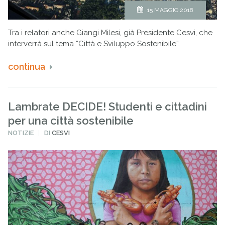
15 MAGGIO 2018
Tra i relatori anche Giangi Milesi, già Presidente Cesvi, che
interverrà sul tema “Città e Sviluppo Sostenibile”.
continua
Lambrate DECIDE! Studenti e cittadini
per una città sostenibile
PUBBLICATO
NOTIZIE
DI
CESVI
IN