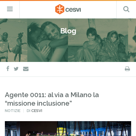
CESVI
Menu
C
Fondazione
–
Primario
ETS
Salta
Cooperazione,
al
Emergenza
Blog
contenuto
e
SDGs
Sviluppo
facebook
twitter
S
e-
mail
Agente 0011: al via a Milano la
“missione inclusione”
PUBBLICATO
NOTIZIE
DI
CESVI
IN