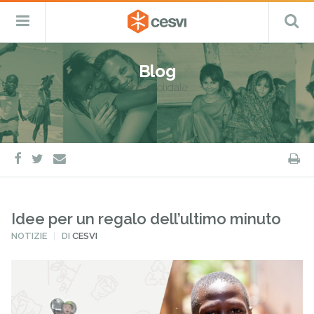
CESVI
Menu
C
Fondazione
–
Primario
ETS
Salta
Cooperazione,
al
Emergenza
Blog
contenuto
e
shop solidale
Sviluppo
facebook
twitter
S
e-
mail
Idee per un regalo dell’ultimo minuto
PUBBLICATO
NOTIZIE
DI
CESVI
IN