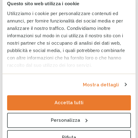
ARCHIVIO
Questo sito web utilizza i cookie
Utilizziamo i cookie per personalizzare contenuti ed
2025
2024
2023
annunci, per fornire funzionalità dei social media e per
analizzare il nostro traffico. Condividiamo inoltre
Dicembre
informazioni sul modo in cui utilizza il nostro sito con i
Novembre
nostri partner che si occupano di analisi dei dati web,
pubblicità e social media, i quali potrebbero combinarle
Ottobre
con altre informazioni che ha fornito loro o che hanno
Settembre
raccolto dal suo utilizzo dei loro servizi.
Agosto
Mostra dettagli
Luglio
Giugno
Accetta tutti
Maggio
Personalizza
Aprile
Marzo
Rifiuta