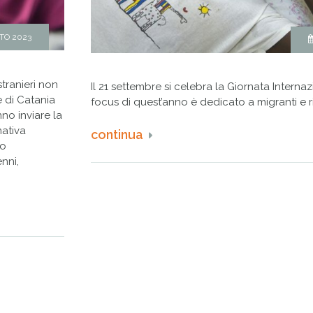
TO 2023
tranieri non
Il 21 settembre si celebra la Giornata Internaz
 di Catania
focus di quest’anno è dedicato a migranti e ri
no inviare la
mativa
continua
no
nni,