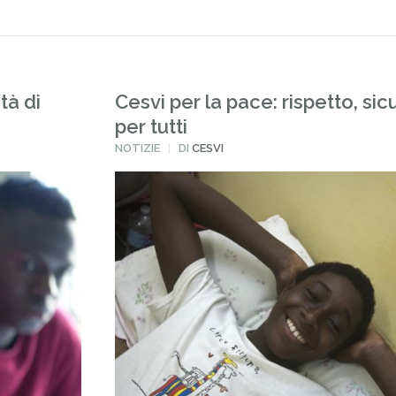
tà di
Cesvi per la pace: rispetto, sic
per tutti
PUBBLICATO
NOTIZIE
DI
CESVI
IN