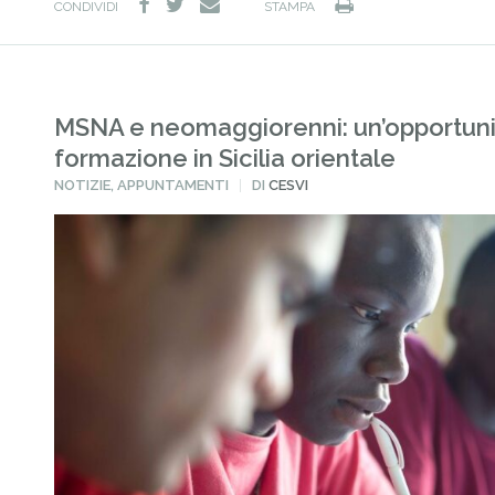
facebook
twitter
Stampa
e-
CONDIVIDI
STAMPA
mail
MSNA e neomaggiorenni: un’opportuni
formazione in Sicilia orientale
PUBBLICATO
NOTIZIE
,
APPUNTAMENTI
DI
CESVI
IN