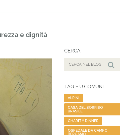
urezza e dignità
CERCA
Cerca
per:
Cerca
TAG PIÙ COMUNI
ALPINI
CASA DEL SORRISO
BRASILE
CHARITY DINNER
OSPEDALE DA CAMPO
BERGAMO