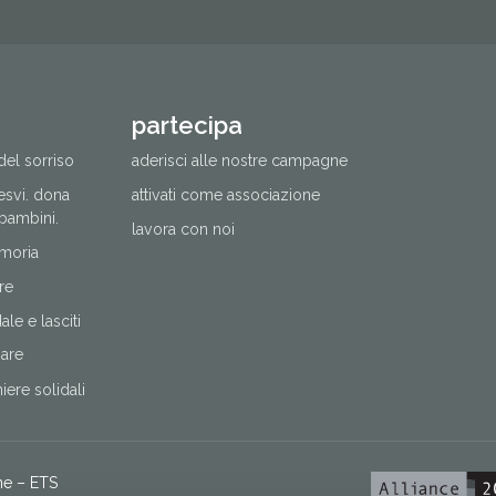
partecipa
del sorriso
aderisci alle nostre campagne
cesvi. dona
attivati come associazione
 bambini.
lavora con noi
moria
re
le e lasciti
nare
ere solidali
ne – ETS