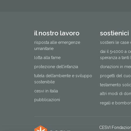
il nostro lavoro
sostienici
risposta alle emergenze
sostieni le case 
umanitarie
dai il 5×1000 a 
lotta alla fame
speranza a tanti
protezione dell’infanzia
donazioni in me
tutela dell’ambiente e sviluppo
progetti del cuo
sostenibile
testamento solida
cesvi in italia
altri modi di do
pubblicazioni
regali e bomboni
CESVI Fondazio