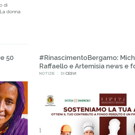
o di
. La donna
re 50
#RinascimentoBergamo: Mich
Raffaello e Artemisia news e f
PUBBLICATO
NOTIZIE
DI
CESVI
IN