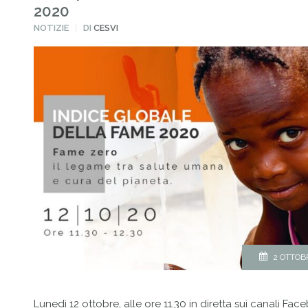
2020
PUBBLICATO
NOTIZIE
DI
CESVI
IN
2 OTTOB
Lunedì 12 ottobre, alle ore 11.30 in diretta sui canali Fa