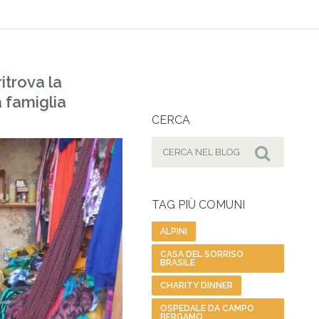
itrova la
a famiglia
CERCA
Cerca
per:
Cerca
TAG PIÙ COMUNI
ALPINI
CASA DEL SORRISO
BRASILE
CHARITY DINNER
OSPEDALE DA CAMPO
BERGAMO