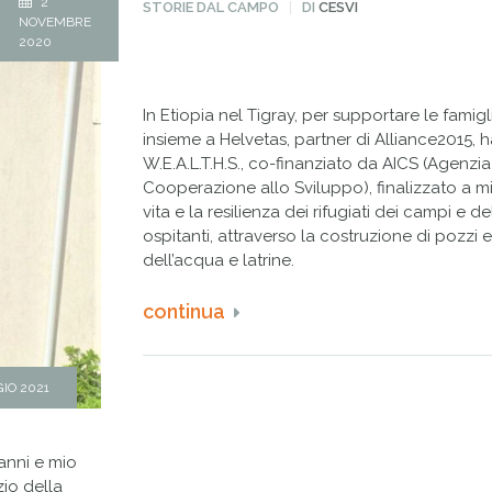
2
PUBBLICATO
STORIE DAL CAMPO
DI
CESVI
IN
NOVEMBRE
2020
In Etiopia nel Tigray, per supportare le famigli
insieme a Helvetas, partner di Alliance2015, h
W.E.A.L.T.H.S., co-finanziato da AICS (Agenzia 
Cooperazione allo Sviluppo), finalizzato a mi
vita e la resilienza dei rifugiati dei campi e 
ospitanti, attraverso la costruzione di pozzi e 
dell’acqua e latrine.
continua
IO 2021
anni e mio
zio della