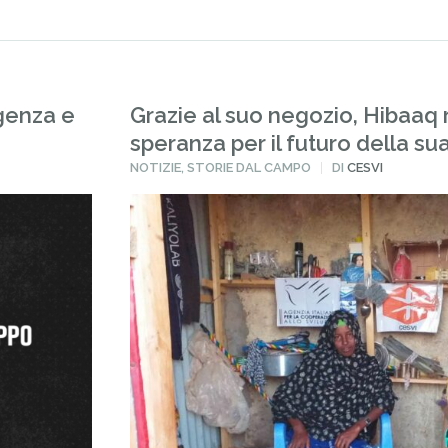
genza e
Grazie al suo negozio, Hibaaq r
speranza per il futuro della su
PUBBLICATO
NOTIZIE
,
STORIE DAL CAMPO
DI
CESVI
IN