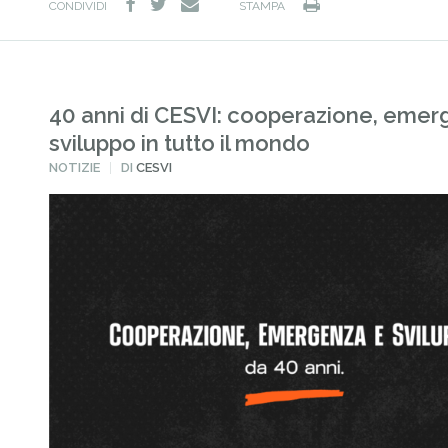
facebook
twitter
Stampa
e-
CONDIVIDI
STAMPA
mail
40 anni di CESVI: cooperazione, emer
sviluppo in tutto il mondo
PUBBLICATO
NOTIZIE
DI
CESVI
IN