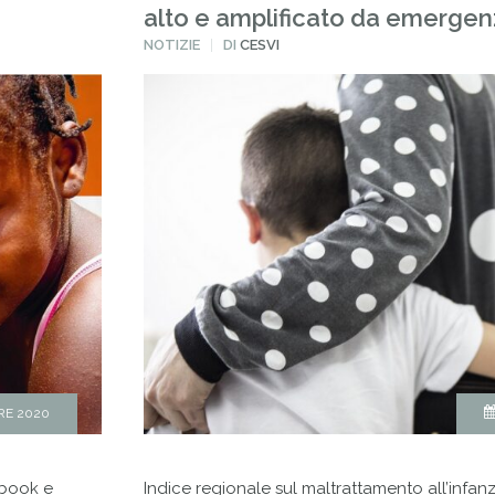
alto e amplificato da emerge
PUBBLICATO
NOTIZIE
DI
CESVI
IN
RE 2020
cebook e
Indice regionale sul maltrattamento all’infanzia