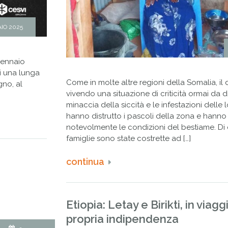
IO 2025
gennaio
i una lunga
Come in molte altre regioni della Somalia, il 
gno, al
vivendo una situazione di criticità ormai da d
minaccia della siccità e le infestazioni delle
hanno distrutto i pascoli della zona e hann
notevolmente le condizioni del bestiame. D
famiglie sono state costrette ad […]
continua
Etiopia: Letay e Birikti, in viagg
propria indipendenza