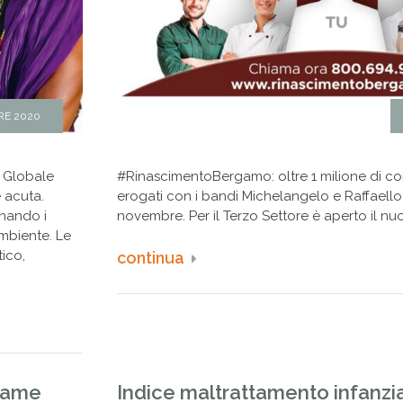
RE 2020
e Globale
#RinascimentoBergamo: oltre 1 milione di co
e acuta.
erogati con i bandi Michelangelo e Raffaello 
inando i
novembre. Per il Terzo Settore è aperto il n
ambiente. Le
ico,
continua
 Fame
Indice maltrattamento infanzia i