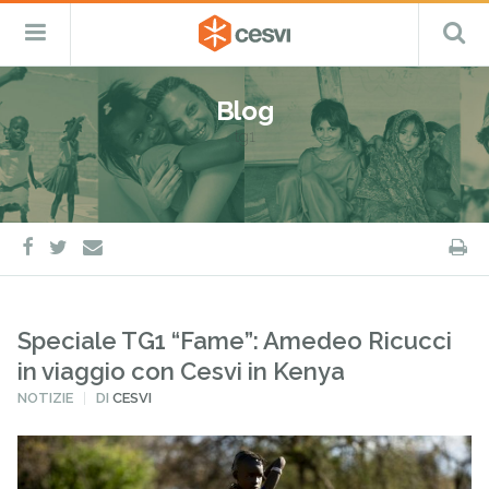
CESVI
Menu
C
Fondazione
–
Primario
ETS
Salta
Cooperazione,
al
Emergenza
Blog
contenuto
e
tg1
Sviluppo
facebook
twitter
S
e-
mail
Speciale TG1 “Fame”: Amedeo Ricucci
in viaggio con Cesvi in Kenya
PUBBLICATO
NOTIZIE
DI
CESVI
IN