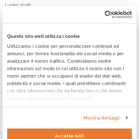
Luglio 2026
Giugno 2026
Maggio 2026
Questo sito web utilizza i cookie
Aprile 2026
Utilizziamo i cookie per personalizzare contenuti ed
Marzo 2026
annunci, per fornire funzionalità dei social media e per
analizzare il nostro traffico. Condividiamo inoltre
informazioni sul modo in cui utilizza il nostro sito con i
ARCHIVIO
nostri partner che si occupano di analisi dei dati web,
2025
2024
2023
pubblicità e social media, i quali potrebbero combinarle
con altre informazioni che ha fornito loro o che hanno
Dicembre
raccolto dal suo utilizzo dei loro servizi.
Novembre
Mostra dettagli
Ottobre
Settembre
Accetta tutti