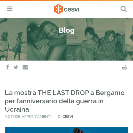
CESVI
Menu
C
Fondazione
–
Primario
ETS
Salta
Cooperazione,
al
Emergenza
Blog
contenuto
e
thelastdrop
Sviluppo
facebook
twitter
S
e-
mail
La mostra THE LAST DROP a Bergamo
per l’anniversario della guerra in
Ucraina
PUBBLICATO
NOTIZIE
,
APPUNTAMENTI
DI
CESVI
IN