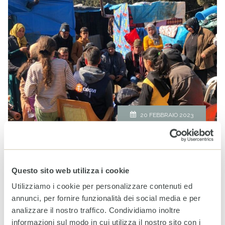
20 FEBBRAIO 2023
1 milione di persone non ha dove tornare. C’è urgente
bisogno di aiuti. Continua a sostenerci donando qui. «La
crisi nelle zone colpite dal sisma andrà ben oltre i tre mesi
di stato d’emergenza previsti: è fondamentale prevedere
Questo sito web utilizza i cookie
aiuti materiali e psicologici a lungo termine». A lanciare
Utilizziamo i cookie per personalizzare contenuti ed
l’allarme è Lorena D’Ayala Valva, vicedirettrice generale e
annunci, per fornire funzionalità dei social media e per
[…]
analizzare il nostro traffico. Condividiamo inoltre
informazioni sul modo in cui utilizza il nostro sito con i