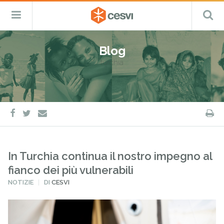
CESVI
Menu
C
Fondazione
–
Primario
ETS
Salta
Cooperazione,
al
Emergenza
Blog
contenuto
e
turchia
Sviluppo
facebook
twitter
S
e-
mail
In Turchia continua il nostro impegno al
fianco dei più vulnerabili
PUBBLICATO
NOTIZIE
DI
CESVI
IN