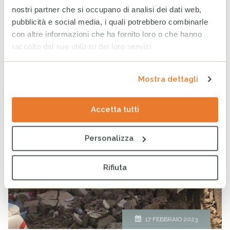
continua
nostri partner che si occupano di analisi dei dati web,
pubblicità e social media, i quali potrebbero combinarle
con altre informazioni che ha fornito loro o che hanno
Emergenza Terremoto in Turchia e
raccolto dal suo utilizzo dei loro servizi.
Siria: il racconto dal campo
PUBBLICATO
NOTIZIE
DI
CESVI
IN
Mostra dettagli
Accetta tutti
Personalizza
Rifiuta
17 FEBBRAIO 2023