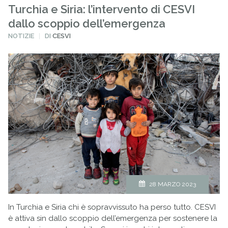
Turchia e Siria: l’intervento di CESVI
dallo scoppio dell’emergenza
PUBBLICATO
NOTIZIE
DI
CESVI
IN
28 MARZO 2023
In Turchia e Siria chi è sopravvissuto ha perso tutto. CESVI
è attiva sin dallo scoppio dell’emergenza per sostenere la