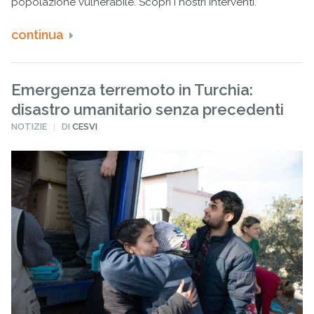
popolazione vulnerabile. Scopri i nostri interventi.
continua
Emergenza terremoto in Turchia:
disastro umanitario senza precedenti
PUBBLICATO
NOTIZIE
DI
CESVI
IN