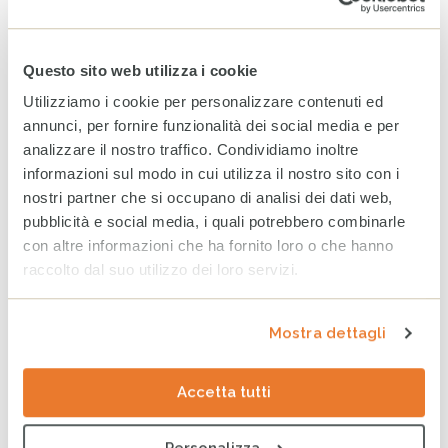
fragili
24 GIUGNO 2026
Questo sito web utilizza i cookie
Bilancio CESVI 2025. Il bene
Utilizziamo i cookie per personalizzare contenuti ed
fatto per bene.
annunci, per fornire funzionalità dei social media e per
23 GIUGNO 2026
analizzare il nostro traffico. Condividiamo inoltre
informazioni sul modo in cui utilizza il nostro sito con i
nostri partner che si occupano di analisi dei dati web,
pubblicità e social media, i quali potrebbero combinarle
CESVI presenta a Roma la
settima edizione dell’Indice
con altre informazioni che ha fornito loro o che hanno
regionale sul
raccolto dal suo utilizzo dei loro servizi.
maltrattamento e la cura
all’infanzia in Italia
8 GIUGNO 2026
Mostra dettagli
CESVI a COOPERA 2026, la
conferenza dedicata alla
Accetta tutti
cooperazione allo sviluppo
26 MAGGIO 2026