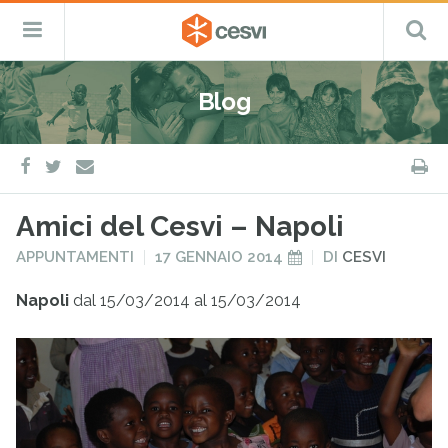
CESVI
Menu
C
Fondazione
–
Primario
ETS
Salta
Cooperazione,
al
Emergenza
Blog
contenuto
e
Sviluppo
facebook
twitter
S
e-
mail
Amici del Cesvi – Napoli
PUBBLICATO
PUBBLICATO
APPUNTAMENTI
17 GENNAIO 2014
DI
CESVI
IN
IL
Napoli
dal 15/03/2014 al 15/03/2014