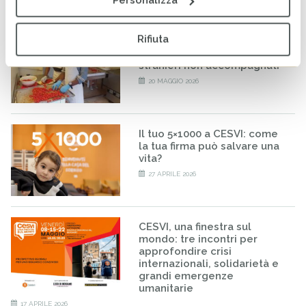
Personalizza
Rifiuta
RISE-UP: al via il percorso
formativo per minori
stranieri non accompagnati
20 MAGGIO 2026
Il tuo 5×1000 a CESVI: come
la tua firma può salvare una
vita?
27 APRILE 2026
CESVI, una finestra sul
mondo: tre incontri per
approfondire crisi
internazionali, solidarietà e
grandi emergenze
umanitarie
17 APRILE 2026