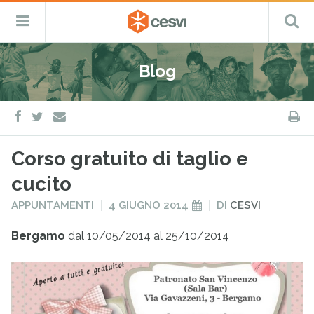
CESVI
Menu
C
Fondazione
–
Primario
ETS
Salta
Cooperazione,
al
Emergenza
Blog
contenuto
e
Sviluppo
facebook
twitter
S
e-
mail
Corso gratuito di taglio e
cucito
PUBBLICATO
PUBBLICATO
APPUNTAMENTI
4 GIUGNO 2014
DI
CESVI
IN
IL
Bergamo
dal 10/05/2014 al 25/10/2014