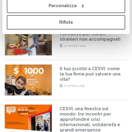
Personalizza
26 MAGGIO 2026
Rifiuta
RISE-UP: al via il percorso
formativo per minori
stranieri non accompagnati
20 MAGGIO 2026
Il tuo 5×1000 a CESVI: come
la tua firma può salvare una
vita?
27 APRILE 2026
CESVI, una finestra sul
mondo: tre incontri per
approfondire crisi
internazionali, solidarietà e
grandi emergenze