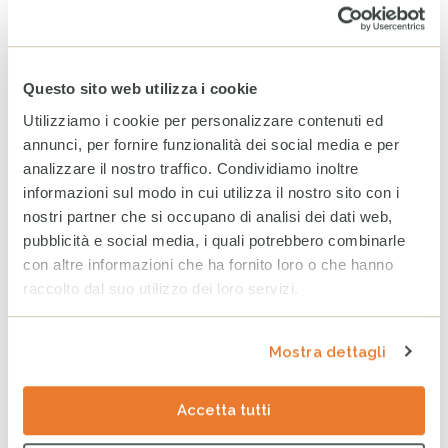
per fare la differenza nella
vita di minorenni e famiglie
fragili
24 GIUGNO 2026
Questo sito web utilizza i cookie
Utilizziamo i cookie per personalizzare contenuti ed
Bilancio CESVI 2025. Il bene
fatto per bene.
annunci, per fornire funzionalità dei social media e per
23 GIUGNO 2026
analizzare il nostro traffico. Condividiamo inoltre
informazioni sul modo in cui utilizza il nostro sito con i
nostri partner che si occupano di analisi dei dati web,
pubblicità e social media, i quali potrebbero combinarle
CESVI presenta a Roma la
con altre informazioni che ha fornito loro o che hanno
settima edizione dell’Indice
raccolto dal suo utilizzo dei loro servizi.
regionale sul
maltrattamento e la cura
all’infanzia in Italia
Mostra dettagli
8 GIUGNO 2026
CESVI a COOPERA 2026, la
Accetta tutti
conferenza dedicata alla
cooperazione allo sviluppo