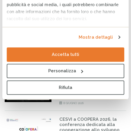
per fare la differenza nella
pubblicità e social media, i quali potrebbero combinarle
vita di minorenni e famiglie
con altre informazioni che ha fornito loro o che hanno
fragili
raccolto dal suo utilizzo dei loro servizi.
24 GIUGNO 2026
Bilancio CESVI 2025. Il bene
Mostra dettagli
fatto per bene.
23 GIUGNO 2026
Accetta tutti
Personalizza
CESVI presenta a Roma la
settima edizione dell’Indice
regionale sul
Rifiuta
maltrattamento e la cura
all’infanzia in Italia
8 GIUGNO 2026
CESVI a COOPERA 2026, la
conferenza dedicata alla
cooperazione allo sviluppo