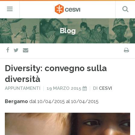
CESVI
Menu
C
Fondazione
–
Primario
ETS
Salta
Cooperazione,
al
Emergenza
Blog
contenuto
e
Sviluppo
facebook
twitter
S
e-
mail
Diversity: convegno sulla
diversità
PUBBLICATO
PUBBLICATO
APPUNTAMENTI
19 MARZO 2015
DI
CESVI
IN
IL
Bergamo
dal 10/04/2015 al 10/04/2015