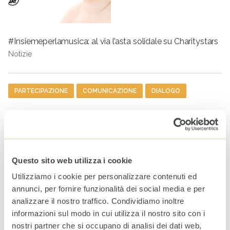
#Insiemeperlamusica: al via l’asta solidale su Charitystars
Notizie
Tag
PARTECIPAZIONE
COMUNICAZIONE
DIALOGO
ULTIMI ARTICOLI
Rendiconto Campagna
Solidale CESVI 2025 “Diamo
Questo sito web utilizza i cookie
un tetto alla speranza” con il
supporto informativo di Rai
Utilizziamo i cookie per personalizzare contenuti ed
Per la Sostenibilità – ESG
annunci, per fornire funzionalità dei social media e per
20 LUGLIO 2026
analizzare il nostro traffico. Condividiamo inoltre
informazioni sul modo in cui utilizza il nostro sito con i
A Milano un nuovo spazio
nostri partner che si occupano di analisi dei dati web,