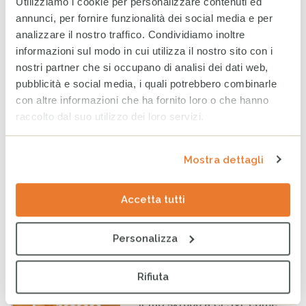
Utilizziamo i cookie per personalizzare contenuti ed
CESVI presenta a Roma la
annunci, per fornire funzionalità dei social media e per
settima edizione dell’Indice
analizzare il nostro traffico. Condividiamo inoltre
regionale sul
informazioni sul modo in cui utilizza il nostro sito con i
maltrattamento e la cura
all’infanzia in Italia
nostri partner che si occupano di analisi dei dati web,
8 GIUGNO 2026
pubblicità e social media, i quali potrebbero combinarle
con altre informazioni che ha fornito loro o che hanno
raccolto dal suo utilizzo dei loro servizi.
CESVI a COOPERA 2026, la
conferenza dedicata alla
cooperazione allo sviluppo
Mostra dettagli
26 MAGGIO 2026
Accetta tutti
RISE-UP: al via il percorso
formativo per minori
stranieri non accompagnati
Personalizza
20 MAGGIO 2026
Rifiuta
Il tuo 5×1000 a CESVI: come