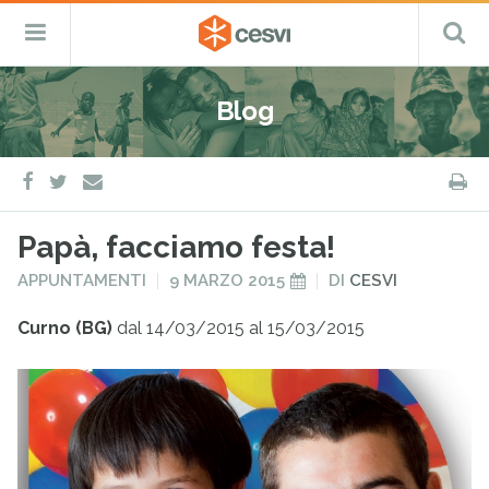
CESVI
Menu
C
Fondazione
–
Primario
ETS
Salta
Cooperazione,
al
Emergenza
Blog
contenuto
e
Sviluppo
facebook
twitter
S
e-
mail
Papà, facciamo festa!
PUBBLICATO
PUBBLICATO
APPUNTAMENTI
9 MARZO 2015
DI
CESVI
IN
IL
Curno (BG)
dal 14/03/2015 al 15/03/2015