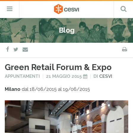
CESVI
Menu
C
Fondazione
–
Primario
ETS
Salta
Cooperazione,
al
Emergenza
Blog
contenuto
e
Sviluppo
facebook
twitter
S
e-
mail
Green Retail Forum & Expo
PUBBLICATO
PUBBLICATO
APPUNTAMENTI
21 MAGGIO 2015
DI
CESVI
IN
IL
Milano
dal 18/06/2015 al 19/06/2015