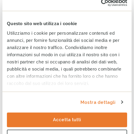
vita di minorenni e famiglie
fragili
24 GIUGNO 2026
Questo sito web utilizza i cookie
Bilancio CESVI 2025. Il bene
Utilizziamo i cookie per personalizzare contenuti ed
fatto per bene.
annunci, per fornire funzionalità dei social media e per
23 GIUGNO 2026
analizzare il nostro traffico. Condividiamo inoltre
informazioni sul modo in cui utilizza il nostro sito con i
nostri partner che si occupano di analisi dei dati web,
pubblicità e social media, i quali potrebbero combinarle
CESVI presenta a Roma la
con altre informazioni che ha fornito loro o che hanno
settima edizione dell’Indice
regionale sul
raccolto dal suo utilizzo dei loro servizi.
maltrattamento e la cura
all’infanzia in Italia
8 GIUGNO 2026
Mostra dettagli
CESVI a COOPERA 2026, la
Accetta tutti
conferenza dedicata alla
cooperazione allo sviluppo
26 MAGGIO 2026