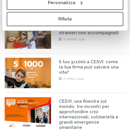
Personalizza
Rifiuta
RISE-UP: al via il percorso
formativo per minori
stranieri non accompagnati
20 MAGGIO 2026
Il tuo 5×1000 a CESVI: come
la tua firma può salvare una
vita?
27 APRILE 2026
CESVI, una finestra sul
mondo: tre incontri per
approfondire crisi
internazionali, solidarietà e
grandi emergenze
umanitarie