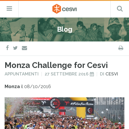
CESVI
Menu
C
Fondazione
–
Primario
ETS
Salta
Cooperazione,
al
Emergenza
Blog
contenuto
e
Sviluppo
facebook
twitter
S
e-
mail
Monza Challenge for Cesvi
PUBBLICATO
PUBBLICATO
APPUNTAMENTI
27 SETTEMBRE 2016
DI
CESVI
IN
IL
Monza
il 08/10/2016