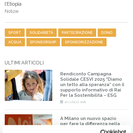
l’Etiopia
Notizie
Tag
SPORT
SOLIDARIETÀ
PARTECIPAZIONE
DONO
ACQUA
SPONSORSHIP
SPONSORIZZAZIONE
ULTIMI ARTICOLI
Rendiconto Campagna
Solidale CESVI 2025 “Diamo
un tetto alla speranza” con il
supporto informativo di Rai
Per la Sostenibilità – ESG
20 LUGLIO 2026
A Milano un nuovo spazio
per fare la differenza nella
vita di minorenni e famiglie