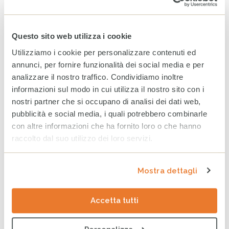
fragili
24 GIUGNO 2026
Questo sito web utilizza i cookie
Bilancio CESVI 2025. Il bene
Utilizziamo i cookie per personalizzare contenuti ed
fatto per bene.
annunci, per fornire funzionalità dei social media e per
23 GIUGNO 2026
analizzare il nostro traffico. Condividiamo inoltre
informazioni sul modo in cui utilizza il nostro sito con i
nostri partner che si occupano di analisi dei dati web,
pubblicità e social media, i quali potrebbero combinarle
CESVI presenta a Roma la
settima edizione dell’Indice
con altre informazioni che ha fornito loro o che hanno
regionale sul
raccolto dal suo utilizzo dei loro servizi.
maltrattamento e la cura
all’infanzia in Italia
8 GIUGNO 2026
Mostra dettagli
CESVI a COOPERA 2026, la
conferenza dedicata alla
Accetta tutti
cooperazione allo sviluppo
26 MAGGIO 2026