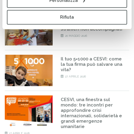
Personalizza
Rifiuta
RISE-UP: al via il percorso
formativo per minori
stranieri non accompagnati
20 MAGGIO 2026
Il tuo 5×1000 a CESVI: come
la tua firma può salvare una
vita?
27 APRILE 2026
CESVI, una finestra sul
mondo: tre incontri per
approfondire crisi
internazionali, solidarietà e
grandi emergenze
umanitarie
17 APRILE 2026