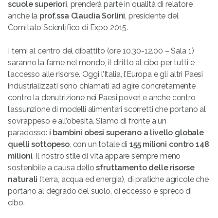
scuole superiori
, prenderà parte in qualità di relatore
anche la
prof.ssa Claudia Sorlini
, presidente del
Comitato Scientifico di Expo 2015.
I temi al centro del dibattito (ore 10.30-12.00 – Sala 1)
saranno la fame nel mondo, il diritto al cibo per tutti e
l’accesso alle risorse. Oggi l’Italia, l’Europa e gli altri Paesi
industrializzati sono chiamati ad agire concretamente
contro la denutrizione nei Paesi poveri e anche contro
l’assunzione di modelli alimentari scorretti che portano al
sovrappeso e all’obesità. Siamo di fronte a un
paradosso:
i bambini obesi superano a livello globale
quelli sottopeso
, con un totale di
155 milioni contro 148
milioni
. Il nostro stile di vita appare sempre meno
sostenibile a causa dello
sfruttamento delle risorse
naturali
(terra, acqua ed energia), di pratiche agricole che
portano al degrado del suolo, di eccesso e spreco di
cibo.