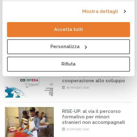
Mostra dettagli
CESVI presenta a Roma la
Accetta tutti
settima edizione dell’Indice
regionale sul
maltrattamento e la cura
all’infanzia in Italia
Personalizza
8 GIUGNO 2026
Rifiuta
CESVI a COOPERA 2026, la
conferenza dedicata alla
cooperazione allo sviluppo
26 MAGGIO 2026
RISE-UP: al via il percorso
formativo per minori
stranieri non accompagnati
20 MAGGIO 2026