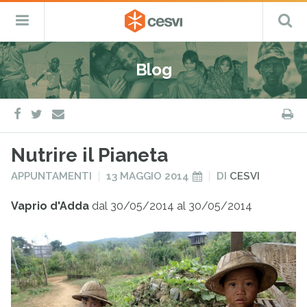
CESVI
Menu
C
Fondazione
–
Primario
ETS
Salta
Cooperazione,
al
Emergenza
Blog
contenuto
e
Sviluppo
facebook
twitter
S
e-
mail
Nutrire il Pianeta
PUBBLICATO
PUBBLICATO
APPUNTAMENTI
13 MAGGIO 2014
DI
CESVI
IN
IL
Vaprio d'Adda
dal 30/05/2014 al 30/05/2014