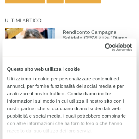
ULTIMI ARTICOLI
Rendiconto Campagna
Solidale CESVI 2025 “Diamo
un tetto alla speranza” con il
supporto informativo di Rai
Per la Sostenibilità – ESG
20 LUGLIO 2026
Questo sito web utilizza i cookie
Utilizziamo i cookie per personalizzare contenuti ed
A Milano un nuovo spazio
per fare la differenza nella
annunci, per fornire funzionalità dei social media e per
vita di minorenni e famiglie
analizzare il nostro traffico. Condividiamo inoltre
fragili
informazioni sul modo in cui utilizza il nostro sito con i
24 GIUGNO 2026
nostri partner che si occupano di analisi dei dati web,
pubblicità e social media, i quali potrebbero combinarle
Bilancio CESVI 2025. Il bene
con altre informazioni che ha fornito loro o che hanno
fatto per bene.
raccolto dal suo utilizzo dei loro servizi.
23 GIUGNO 2026