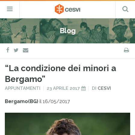
CESVI
Menu
C
Fondazione
–
Primario
ETS
Salta
Cooperazione,
al
Emergenza
Blog
contenuto
e
Sviluppo
facebook
twitter
S
e-
mail
“La condizione dei minori a
Bergamo”
PUBBLICATO
PUBBLICATO
APPUNTAMENTI
23 APRILE 2017
DI
CESVI
IN
IL
Bergamo(BG)
il 16/05/2017