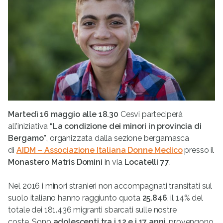
Martedì 16 maggio alle 18.30
Cesvi parteciperà
all’iniziativa
“La condizione dei minori in provincia di
Bergamo”
, organizzata dalla sezione bergamasca
di
AIDM – Associazione Italiana Donne Medico
presso il
Monastero Matris Domini
in via
Locatelli 77
.
Nel 2016 i minori stranieri non accompagnati transitati sul
suolo italiano hanno raggiunto quota
25.846
, il 14% del
totale dei 181.436 migranti sbarcati sulle nostre
coste. Sono
adolescenti tra i 12 e i 17 anni
, provengono