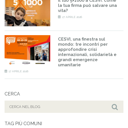
Il tuo 5×1000 a CESVI: come
la tua firma può salvare una
vita?
27 APRILE 2026
CESVI, una finestra sul
mondo: tre incontri per
approfondire crisi
internazionali, solidarietà e
grandi emergenze
umanitarie
17 APRILE 2026
CERCA
Cerca
per:
Cer
TAG PIÙ COMUNI