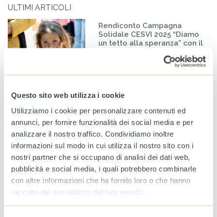
ULTIMI ARTICOLI
Rendiconto Campagna
Solidale CESVI 2025 “Diamo
un tetto alla speranza” con il
supporto informativo di Rai
Per la Sostenibilità – ESG
20 LUGLIO 2026
Questo sito web utilizza i cookie
A Milano un nuovo spazio
per fare la differenza nella
Utilizziamo i cookie per personalizzare contenuti ed
vita di minorenni e famiglie
annunci, per fornire funzionalità dei social media e per
fragili
analizzare il nostro traffico. Condividiamo inoltre
24 GIUGNO 2026
informazioni sul modo in cui utilizza il nostro sito con i
nostri partner che si occupano di analisi dei dati web,
Bilancio CESVI 2025. Il bene
pubblicità e social media, i quali potrebbero combinarle
fatto per bene.
con altre informazioni che ha fornito loro o che hanno
23 GIUGNO 2026
raccolto dal suo utilizzo dei loro servizi.