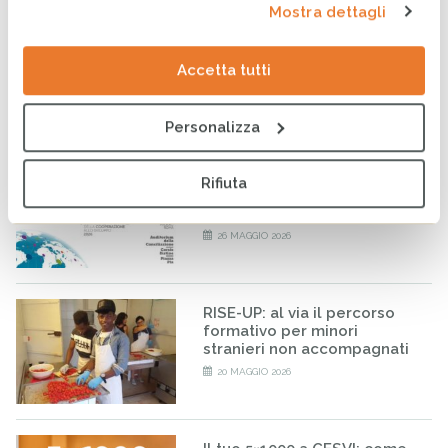
Mostra dettagli
CESVI presenta a Roma la
settima edizione dell’Indice
regionale sul
Accetta tutti
maltrattamento e la cura
all’infanzia in Italia
8 GIUGNO 2026
Personalizza
CESVI a COOPERA 2026, la
Rifiuta
conferenza dedicata alla
cooperazione allo sviluppo
26 MAGGIO 2026
RISE-UP: al via il percorso
formativo per minori
stranieri non accompagnati
20 MAGGIO 2026