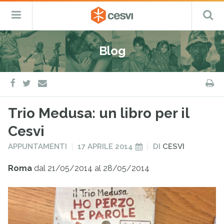
CESVI
Menu
C
Fondazione
–
Primario
ETS
Salta
Cooperazione,
al
Emergenza
Blog
contenuto
e
Sviluppo
facebook
twitter
S
e-
mail
Trio Medusa: un libro per il
Cesvi
PUBBLICATO
PUBBLICATO
APPUNTAMENTI
17 APRILE 2014
DI
CESVI
IN
IL
Roma
dal 21/05/2014 al 28/05/2014