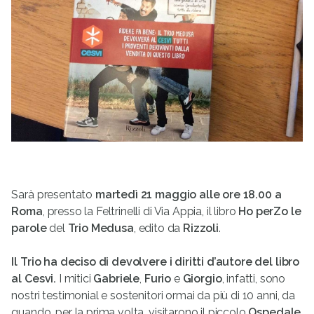
Sarà presentato
martedì 21 maggio alle ore 18.00 a
Roma
, presso la Feltrinelli di Via Appia, il libro
Ho perZo le
parole
del
Trio Medusa
, edito da
Rizzoli
.
Il Trio ha deciso di devolvere i diritti d’autore del libro
al Cesvi.
I mitici
Gabriele
,
Furio
e
Giorgio
, infatti, sono
nostri testimonial e sostenitori ormai da più di 10 anni, da
quando, per la prima volta, visitarono il piccolo
Ospedale