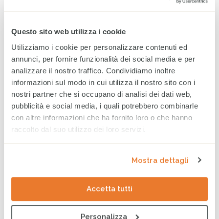
24 GIUGNO 2026
Questo sito web utilizza i cookie
Bilancio CESVI 2025. Il bene
fatto per bene.
Utilizziamo i cookie per personalizzare contenuti ed
23 GIUGNO 2026
annunci, per fornire funzionalità dei social media e per
analizzare il nostro traffico. Condividiamo inoltre
informazioni sul modo in cui utilizza il nostro sito con i
nostri partner che si occupano di analisi dei dati web,
CESVI presenta a Roma la
pubblicità e social media, i quali potrebbero combinarle
settima edizione dell’Indice
con altre informazioni che ha fornito loro o che hanno
regionale sul
raccolto dal suo utilizzo dei loro servizi.
maltrattamento e la cura
all’infanzia in Italia
8 GIUGNO 2026
Mostra dettagli
CESVI a COOPERA 2026, la
conferenza dedicata alla
Accetta tutti
cooperazione allo sviluppo
26 MAGGIO 2026
Personalizza