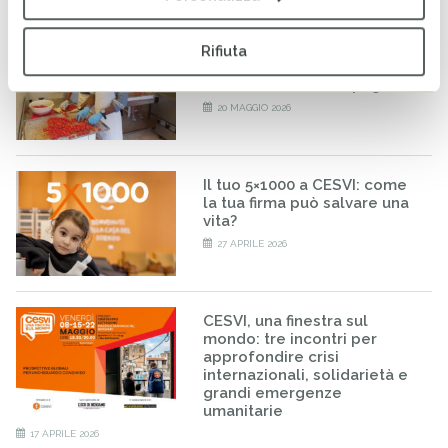
RISE-UP: al via il percorso
Rifiuta
formativo per minori
stranieri non accompagnati
20 MAGGIO 2026
Il tuo 5×1000 a CESVI: come
la tua firma può salvare una
vita?
27 APRILE 2026
CESVI, una finestra sul
mondo: tre incontri per
approfondire crisi
internazionali, solidarietà e
grandi emergenze
umanitarie
17 APRILE 2026