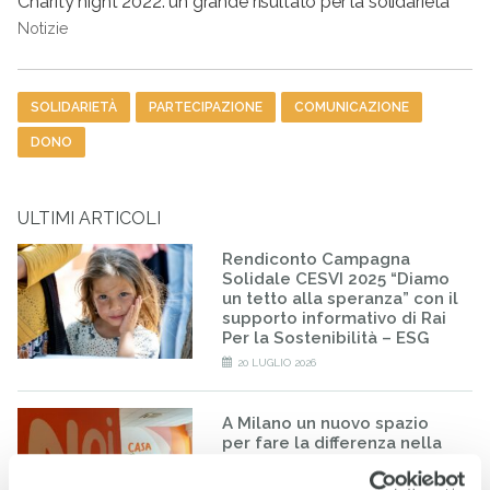
Charity night 2022: un grande risultato per la solidarietà
Notizie
Tag
SOLIDARIETÀ
PARTECIPAZIONE
COMUNICAZIONE
DONO
ULTIMI ARTICOLI
Rendiconto Campagna
Solidale CESVI 2025 “Diamo
un tetto alla speranza” con il
supporto informativo di Rai
Per la Sostenibilità – ESG
20 LUGLIO 2026
A Milano un nuovo spazio
per fare la differenza nella
vita di minorenni e famiglie
fragili