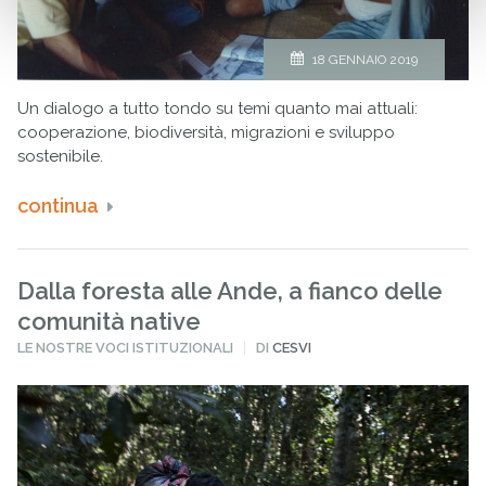
18 GENNAIO 2019
Un dialogo a tutto tondo su temi quanto mai attuali:
cooperazione, biodiversità, migrazioni e sviluppo
sostenibile.
continua
Dalla foresta alle Ande, a fianco delle
comunità native
PUBBLICATO
LE NOSTRE VOCI ISTITUZIONALI
DI
CESVI
IN