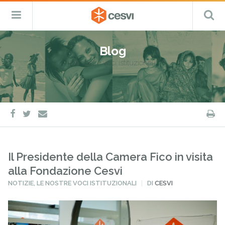
CESVI
Menu
C
Fondazione
–
Primario
ETS
Salta
Cooperazione,
al
Emergenza
Blog
contenuto
e
Le nostre voci istituzionali
Sviluppo
facebook
twitter
S
e-
mail
Il Presidente della Camera Fico in visita
alla Fondazione Cesvi
PUBBLICATO
NOTIZIE
,
LE NOSTRE VOCI ISTITUZIONALI
DI
CESVI
IN