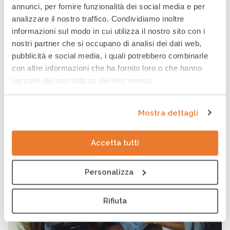
annunci, per fornire funzionalità dei social media e per
analizzare il nostro traffico. Condividiamo inoltre
Il racconto del past president di Cesvi, Giangi Milesi, in
informazioni sul modo in cui utilizza il nostro sito con i
viaggio con Claudio Bisio in Zimbabwe.
nostri partner che si occupano di analisi dei dati web,
continua
pubblicità e social media, i quali potrebbero combinarle
con altre informazioni che ha fornito loro o che hanno
raccolto dal suo utilizzo dei loro servizi.
Intervista impossibile a Ettore Tibaldi
PUBBLICATO
LE NOSTRE VOCI ISTITUZIONALI
DI
CESVI
Mostra dettagli
IN
Accetta tutti
Personalizza
Rifiuta