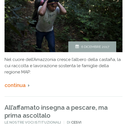
6 DICEMBRE 2017
Nel cuore dell’Amazzonia cresce l’albero della castaña, la
cui raccolta e lavorazione sostenta le famiglie della
regione MAP.
continua
All’affamato insegna a pescare, ma
prima ascoltalo
PUBBLICATO
LE NOSTRE VOCI ISTITUZIONALI
DI
CESVI
IN