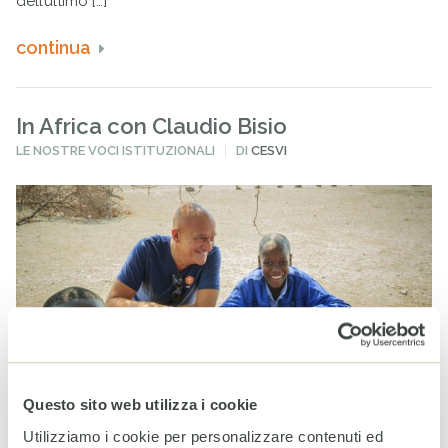
dell’ultimo […]
continua
In Africa con Claudio Bisio
PUBBLICATO
LE NOSTRE VOCI ISTITUZIONALI
DI
CESVI
IN
Questo sito web utilizza i cookie
Utilizziamo i cookie per personalizzare contenuti ed
28 GENNAIO 2019