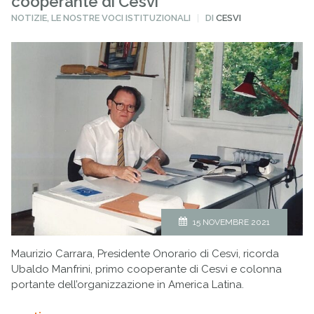
cooperante di Cesvi
PUBBLICATO
NOTIZIE
,
LE NOSTRE VOCI ISTITUZIONALI
DI
CESVI
IN
15 NOVEMBRE 2021
Maurizio Carrara, Presidente Onorario di Cesvi, ricorda
Ubaldo Manfrini, primo cooperante di Cesvi e colonna
portante dell’organizzazione in America Latina.