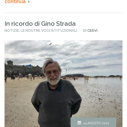
continua
In ricordo di Gino Strada
PUBBLICATO
NOTIZIE
,
LE NOSTRE VOCI ISTITUZIONALI
DI
CESVI
IN
14 AGOSTO 2021