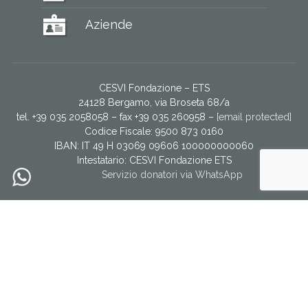
Aziende
CESVI Fondazione – ETS
24128 Bergamo, via Broseta 68/a
tel. +39 035 2058058 – fax +39 035 260958 –
[email protected]
Codice Fiscale: 9500 873 0160
IBAN: IT 49 H 03069 09606 100000000060
Intestatario:
CESVI Fondazione ETS
Servizio donatori via WhatsApp
CESVI È PARTE DEL NETWORK EUROPEO DI NGO
Facebook
YouTube
Twitter
Instagram