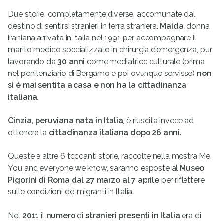
Due storie, completamente diverse, accomunate dal
destino di sentirsi stranieri in terra straniera.
Maida
, donna
iraniana arrivata in Italia nel 1991 per accompagnare il
marito medico specializzato in chirurgia d’emergenza, pur
lavorando da
30 anni
come mediatrice culturale (prima
nel penitenziario di Bergamo e poi ovunque servisse)
non
si è mai sentita a casa e
non ha la cittadinanza
italiana
.
Cinzia, peruviana nata in Italia
, è riuscita invece ad
ottenere la
cittadinanza italiana dopo 26 anni
.
Queste e altre 6 toccanti storie, raccolte nella mostra Me,
You and everyone we know, saranno esposte al
Museo
Pigorini di Roma dal 27 marzo al 7 aprile
per riflettere
sulle condizioni dei migranti in Italia.
Nel
2011
il
numero
di
stranieri presenti in Italia
era di