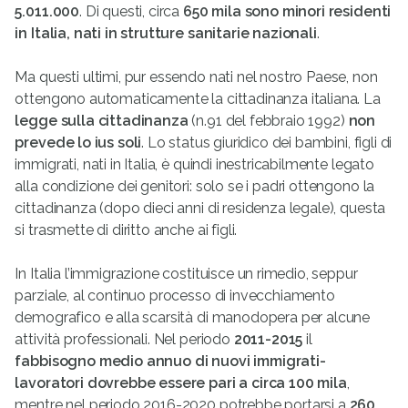
5.011.000
. Di questi, circa
650 mila sono minori residenti
in Italia, nati in strutture sanitarie nazionali
.
Ma questi ultimi, pur essendo nati nel nostro Paese, non
ottengono automaticamente la cittadinanza italiana. La
legge sulla cittadinanza
(n.91 del febbraio 1992)
non
prevede lo ius soli
. Lo status giuridico dei bambini, figli di
immigrati, nati in Italia, è quindi inestricabilmente legato
alla condizione dei genitori: solo se i padri ottengono la
cittadinanza (dopo dieci anni di residenza legale), questa
si trasmette di diritto anche ai figli.
In Italia l’immigrazione costituisce un rimedio, seppur
parziale, al continuo processo di invecchiamento
demografico e alla scarsità di manodopera per alcune
attività professionali. Nel periodo
2011-2015
il
fabbisogno medio annuo di nuovi immigrati-
lavoratori dovrebbe essere pari a circa 100 mila
,
mentre nel periodo 2016-2020 potrebbe portarsi a
260