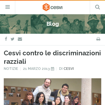
CESVI
Menu
C
Fondazione
–
Primario
ETS
Salta
Cooperazione,
al
Emergenza
Blog
contenuto
e
Sviluppo
facebook
twitter
S
e-
mail
Cesvi contro le discriminazioni
razziali
PUBBLICATO
PUBBLICATO
NOTIZIE
21 MARZO 2013
DI
CESVI
IN
IL