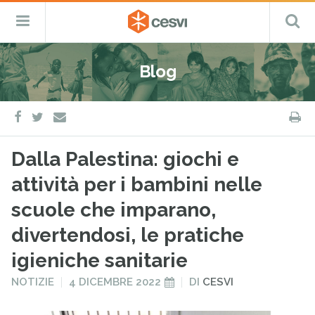
CESVI
Menu
C
Fondazione
–
Primario
ETS
Salta
Cooperazione,
al
Emergenza
Blog
contenuto
e
Sviluppo
facebook
twitter
S
e-
mail
Dalla Palestina: giochi e
attività per i bambini nelle
scuole che imparano,
divertendosi, le pratiche
igieniche sanitarie
PUBBLICATO
PUBBLICATO
NOTIZIE
4 DICEMBRE 2022
DI
CESVI
IN
IL