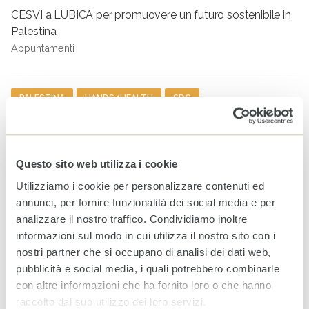
CESVI a LUBICA per promuovere un futuro sostenibile in
Palestina
Appuntamenti
Tag
PALESTINA
HANDS4HEALTH
SDC
ARTICOLI CORRELATI
Questo sito web utilizza i cookie
World Breastfeeding Week:
in Somalia, sostenere
Utilizziamo i cookie per personalizzare contenuti ed
l’allattamento significa
annunci, per fornire funzionalità dei social media e per
proteggere il futuro
analizzare il nostro traffico. Condividiamo inoltre
4 AGOSTO 2026
informazioni sul modo in cui utilizza il nostro sito con i
nostri partner che si occupano di analisi dei dati web,
Rendiconto Campagna
pubblicità e social media, i quali potrebbero combinarle
Solidale CESVI 2025 “Diamo
con altre informazioni che ha fornito loro o che hanno
un tetto alla speranza” con il
raccolto dal suo utilizzo dei loro servizi.
supporto informativo di Rai