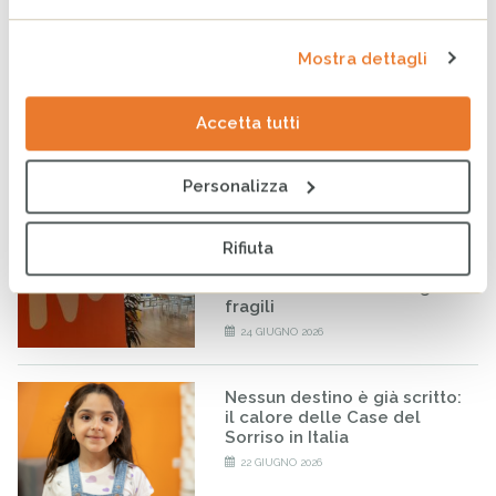
Per la Sostenibilità – ESG
20 LUGLIO 2026
Mostra dettagli
Infanzia: CESVI lancia la
prima dashboard italiana sul
Accetta tutti
maltrattamento all’infanzia
16 LUGLIO 2026
Personalizza
A Milano un nuovo spazio
Rifiuta
per fare la differenza nella
vita di minorenni e famiglie
fragili
24 GIUGNO 2026
Nessun destino è già scritto:
il calore delle Case del
Sorriso in Italia
22 GIUGNO 2026