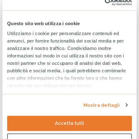
Charity night 2022: un grande risultato per la solidarietà
Notizie
Questo sito web utilizza i cookie
Utilizziamo i cookie per personalizzare contenuti ed
Tag
SOLIDARIETÀ
PARTECIPAZIONE
COMUNICAZIONE
annunci, per fornire funzionalità dei social media e per
analizzare il nostro traffico. Condividiamo inoltre
DIALOGO
GIUSTIZIA
informazioni sul modo in cui utilizza il nostro sito con i
nostri partner che si occupano di analisi dei dati web,
ULTIMI ARTICOLI
pubblicità e social media, i quali potrebbero combinarle
con altre informazioni che ha fornito loro o che hanno
Venezuela: al fianco delle
raccolto dal suo utilizzo dei loro servizi.
comunità colpite per
ritrovare la quotidianità
perduta
Mostra dettagli
7 AGOSTO 2026
WhatsApp CESVI: le notizie
Accetta tutti
dal campo direttamente sul
tuo telefono