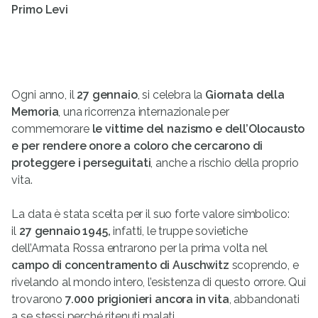
Primo Levi
Ogni anno, il
27 gennaio
, si celebra la
Giornata della
Memoria
, una ricorrenza internazionale per
commemorare
le vittime del nazismo e dell’Olocausto
e per rendere onore a coloro che cercarono di
proteggere i perseguitati
, anche a rischio della proprio
vita.
La data è stata scelta per il suo forte valore simbolico:
il
27 gennaio 1945,
infatti, le truppe sovietiche
dell’Armata Rossa entrarono per la prima volta nel
campo di concentramento di Auschwitz
scoprendo, e
rivelando al mondo intero, l’esistenza di questo orrore. Qui
trovarono
7.000 prigionieri ancora in vita
, abbandonati
a se stessi perché ritenuti malati.