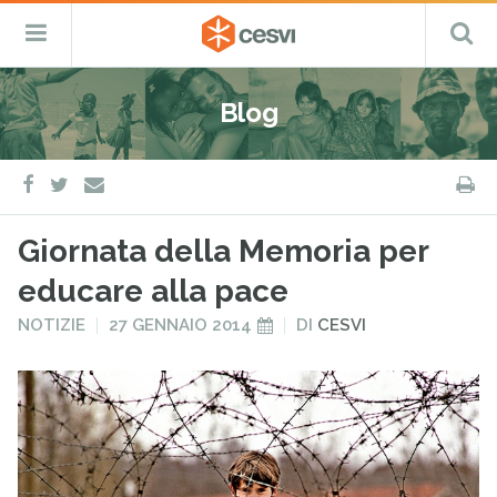
CESVI
Menu
C
Fondazione
–
Primario
ETS
Salta
Cooperazione,
al
Emergenza
Blog
contenuto
e
Sviluppo
facebook
twitter
S
e-
mail
Giornata della Memoria per
educare alla pace
PUBBLICATO
PUBBLICATO
NOTIZIE
27 GENNAIO 2014
DI
CESVI
IN
IL