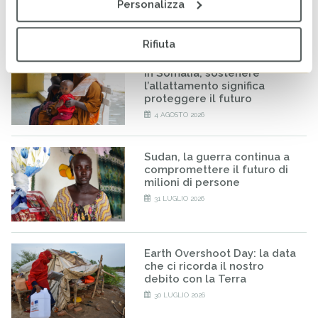
Personalizza
5 AGOSTO 2026
Rifiuta
World Breastfeeding Week:
in Somalia, sostenere
l’allattamento significa
proteggere il futuro
4 AGOSTO 2026
Sudan, la guerra continua a
compromettere il futuro di
milioni di persone
31 LUGLIO 2026
Earth Overshoot Day: la data
che ci ricorda il nostro
debito con la Terra
30 LUGLIO 2026