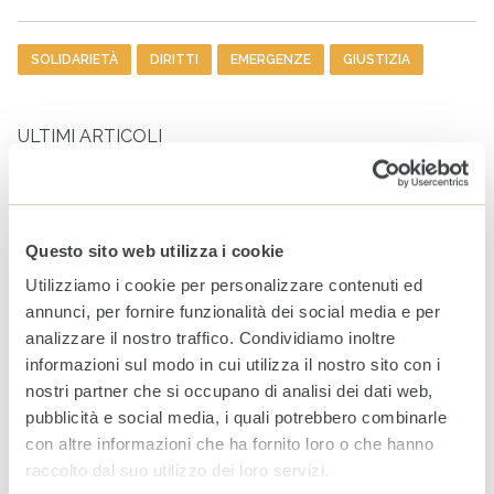
Tag
SOLIDARIETÀ
DIRITTI
EMERGENZE
GIUSTIZIA
ULTIMI ARTICOLI
Venezuela: al fianco delle
comunità colpite per
ritrovare la quotidianità
perduta
Questo sito web utilizza i cookie
7 AGOSTO 2026
Utilizziamo i cookie per personalizzare contenuti ed
annunci, per fornire funzionalità dei social media e per
WhatsApp CESVI: le notizie
analizzare il nostro traffico. Condividiamo inoltre
dal campo direttamente sul
informazioni sul modo in cui utilizza il nostro sito con i
tuo telefono
nostri partner che si occupano di analisi dei dati web,
5 AGOSTO 2026
pubblicità e social media, i quali potrebbero combinarle
con altre informazioni che ha fornito loro o che hanno
raccolto dal suo utilizzo dei loro servizi.
World Breastfeeding Week: