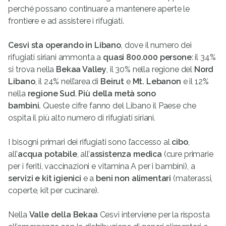
perché possano continuare a mantenere aperte le
frontiere e ad assistere i rifugiati.
Cesvi sta operando in Libano
, dove il numero dei
rifugiati siriani ammonta a
quasi 800.000 persone
: il 34%
si trova nella
Bekaa Valley
, il 30% nella regione del
Nord
Libano
, il 24% nell’area di
Beirut
e
Mt. Lebanon
e il 12%
nella
regione
Sud
.
Più della metà sono
bambini
.
Queste cifre fanno del Libano il Paese che
ospita il più alto numero di rifugiati siriani.
I bisogni primari dei rifugiati sono l’accesso al
cibo
,
all’
acqua potabile
, all’
assistenza medica
(cure primarie
per i feriti, vaccinazioni e vitamina A per i bambini), a
servizi e kit igienici
e a
beni non alimentari
(materassi,
coperte, kit per cucinare).
Nella
Valle della Bekaa
Cesvi interviene per la risposta