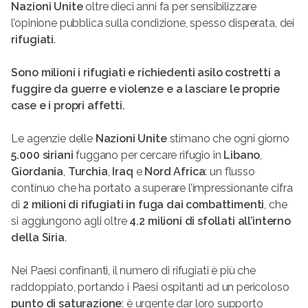
Nazioni Unite
oltre dieci anni fa per sensibilizzare
l’opinione pubblica sulla condizione, spesso disperata, dei
rifugiati
.
Sono milioni i rifugiati e richiedenti asilo costretti a
fuggire da guerre e violenze e a lasciare le proprie
case e i propri affetti.
Le agenzie delle
Nazioni Unite
stimano che ogni giorno
5.000 siriani
fuggano per cercare rifugio in
Libano
,
Giordania
,
Turchia
,
Iraq
e
Nord Africa
: un flusso
continuo che ha portato a superare l’impressionante cifra
di
2 milioni di rifugiati in fuga dai combattimenti
, che
si aggiungono agli oltre
4.2 milioni di sfollati
all’interno
della Siria
.
Nei Paesi confinanti, il numero di rifugiati è più che
raddoppiato, portando i Paesi ospitanti ad un pericoloso
punto di saturazione
: è urgente dar loro supporto