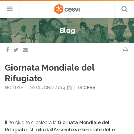
CESVI
Menu
C
Fondazione
–
Primario
ETS
Salta
Cooperazione,
al
Emergenza
Blog
contenuto
e
Sviluppo
facebook
twitter
S
e-
mail
Giornata Mondiale del
Rifugiato
PUBBLICATO
PUBBLICATO
NOTIZIE
20 GIUGNO 2014
DI
CESVI
IN
IL
Il 20 giugno si celebra la
Giornata Mondiale del
Rifugiato
, istituita dall’
Assemblea Generale delle