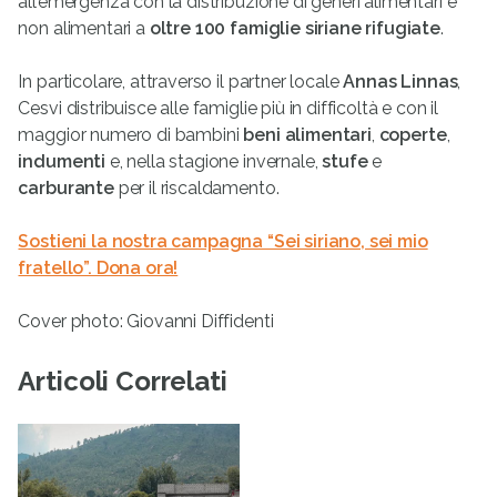
all’emergenza con la distribuzione di generi alimentari e
non alimentari a
oltre 100 famiglie siriane rifugiate
.
In particolare, attraverso il partner locale
Annas Linnas
,
Cesvi distribuisce alle famiglie più in difficoltà e con il
maggior numero di bambini
beni alimentari
,
coperte
,
indumenti
e, nella stagione invernale,
stufe
e
carburante
per il riscaldamento.
Sostieni la nostra campagna “Sei siriano, sei mio
fratello”. Dona ora!
Cover photo: Giovanni Diffidenti
Articoli Correlati