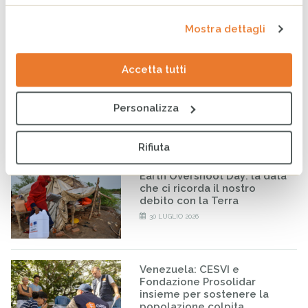
in Somalia, sostenere
l’allattamento significa
proteggere il futuro
Mostra dettagli
4 AGOSTO 2026
Accetta tutti
Sudan, la guerra continua a
compromettere il futuro di
milioni di persone
Personalizza
31 LUGLIO 2026
Rifiuta
Earth Overshoot Day: la data
che ci ricorda il nostro
debito con la Terra
30 LUGLIO 2026
Venezuela: CESVI e
Fondazione Prosolidar
insieme per sostenere la
popolazione colpita