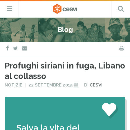
CESVI
Menu
C
Fondazione
–
Primario
ETS
Salta
Cooperazione,
al
Emergenza
Blog
contenuto
e
Sviluppo
facebook
twitter
S
e-
mail
Profughi siriani in fuga, Libano
al collasso
PUBBLICATO
PUBBLICATO
NOTIZIE
22 SETTEMBRE 2015
DI
CESVI
IN
IL
Salva la vita dei