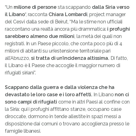
“Un
milione di persone
sta scappando
dalla Siria verso
il Libano
“, racconta
Chiara Lombardi
, project manager
del Cesvi dalla sede di Beirut, “Ma le stime non ufficiali
raccontano una realtà ancora più drammatica:
i profughi
sarebbero almeno due milioni
, la metà dei quali non
registrati. In un Paese piccolo, che conta poco più di 4
milioni di abitanti su un’estensione territoriale pari
all’Abruzzo,
si tratta di un’incidenza altissima.
Di fatto,
il Libano è il Paese che accoglie il maggior numero di
rifugiati siriani”.
Scappano dalla guerra e dalla violenza che ha
devastato le loro case e i loro affetti.
In Libano
non ci
sono campi di rifugiati
come in altri Paesi al confine con
la Siria: qui i profughi affittano stanze, occupano case
diroccate, dormono in tende allestite in spazi messi a
disposizione dai comuni o trovano accoglienza presso le
famiglie libanesi.