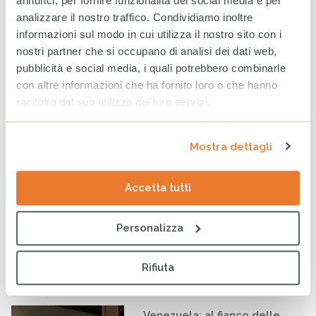
annunci, per fornire funzionalità dei social media e per
analizzare il nostro traffico. Condividiamo inoltre
informazioni sul modo in cui utilizza il nostro sito con i
nostri partner che si occupano di analisi dei dati web,
pubblicità e social media, i quali potrebbero combinarle
con altre informazioni che ha fornito loro o che hanno
raccolto dal suo utilizzo dei loro servizi.
Terremoto Myanmar: arrivati i primi kit di emergenza
ricevuti dalla DG ECHO grazie al ponte aereo umanitario
Mostra dettagli
dell’UE, CESVI li distribuirà alle popolazioni colpite dal
terremoto
Accetta tutti
Notizie
Personalizza
Tag
DIRITTI
EMERGENZE
MIGRANTI
SOLIDARIETÀ
Rifiuta
ULTIMI ARTICOLI
Venezuela: al fianco delle