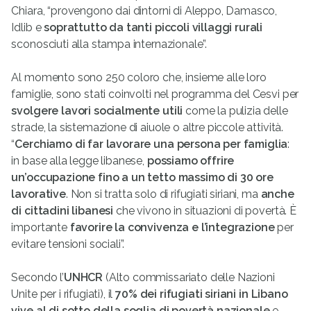
Chiara, “provengono dai dintorni di Aleppo, Damasco,
Idlib e
soprattutto da tanti piccoli villaggi rurali
sconosciuti alla stampa internazionale”.
Al momento sono 250 coloro che, insieme alle loro
famiglie, sono stati coinvolti nel programma del Cesvi per
svolgere lavori socialmente utili
come la pulizia delle
strade, la sistemazione di aiuole o altre piccole attività.
“
Cerchiamo di far lavorare una persona per famiglia
:
in base alla legge libanese,
possiamo offrire
un’occupazione fino a un tetto massimo di 30 ore
lavorative
. Non si tratta solo di rifugiati siriani, ma
anche
di cittadini libanesi
che vivono in situazioni di povertà. È
importante
favorire la convivenza e l’integrazione
per
evitare tensioni sociali”.
Secondo l’
UNHCR
(Alto commissariato delle Nazioni
Unite per i rifugiati), il
70% dei rifugiati siriani in Libano
vive al di sotto della soglia di povertà nazional
e
e