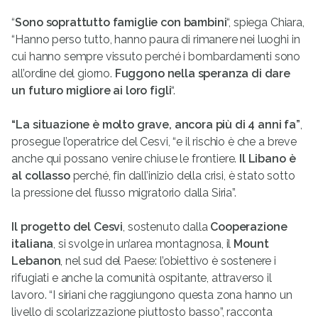
“
Sono soprattutto famiglie con bambini
“, spiega Chiara,
“Hanno perso tutto, hanno paura di rimanere nei luoghi in
cui hanno sempre vissuto perché i bombardamenti sono
all’ordine del giorno.
Fuggono nella
speranza di dare
un futuro migliore ai loro figli
“.
“La situazione è molto grave, ancora più di 4 anni fa”
,
prosegue l’operatrice del Cesvi, “e il rischio è che a breve
anche qui possano venire chiuse le frontiere.
Il Libano è
al collasso
perché, fin dall’inizio della crisi, è stato sotto
la pressione del flusso migratorio dalla Siria”.
Il
progetto del Cesvi
, sostenuto dalla
Cooperazione
italiana
, si svolge in un’area montagnosa, il
Mount
Lebanon
, nel sud del Paese: l’obiettivo è sostenere i
rifugiati e anche la comunità ospitante, attraverso il
lavoro. “I siriani che raggiungono questa zona hanno un
livello di scolarizzazione piuttosto basso”, racconta