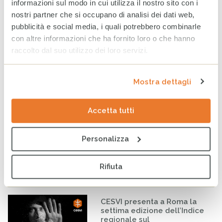
informazioni sul modo in cui utilizza il nostro sito con i
per fare la differenza nella
nostri partner che si occupano di analisi dei dati web,
vita di minorenni e famiglie
fragili
pubblicità e social media, i quali potrebbero combinarle
con altre informazioni che ha fornito loro o che hanno
24 GIUGNO 2026
raccolto dal suo utilizzo dei loro servizi.
Nessun destino è già scritto:
il calore delle Case del
Mostra dettagli
Sorriso in Italia
22 GIUGNO 2026
Accetta tutti
Sudan: il dramma invisibile
Personalizza
della violenza correlata al
conflitto
19 GIUGNO 2026
Rifiuta
CESVI presenta a Roma la
settima edizione dell’Indice
regionale sul