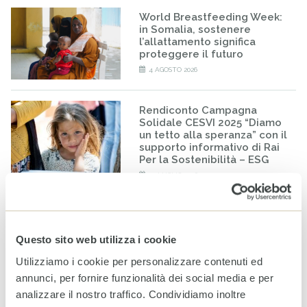
World Breastfeeding Week:
in Somalia, sostenere
l’allattamento significa
proteggere il futuro
4 AGOSTO 2026
Rendiconto Campagna
Solidale CESVI 2025 “Diamo
un tetto alla speranza” con il
supporto informativo di Rai
Per la Sostenibilità – ESG
20 LUGLIO 2026
Infanzia: CESVI lancia la
prima dashboard italiana sul
maltrattamento all’infanzia
Questo sito web utilizza i cookie
16 LUGLIO 2026
Utilizziamo i cookie per personalizzare contenuti ed
annunci, per fornire funzionalità dei social media e per
analizzare il nostro traffico. Condividiamo inoltre
A Milano un nuovo spazio