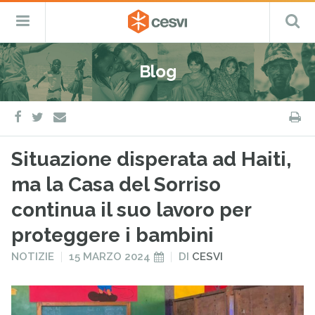
CESVI
Menu
C
Fondazione
–
Primario
ETS
Salta
Cooperazione,
al
Emergenza
Blog
contenuto
e
Sviluppo
facebook
twitter
S
e-
mail
Situazione disperata ad Haiti,
ma la Casa del Sorriso
continua il suo lavoro per
proteggere i bambini
PUBBLICATO
PUBBLICATO
NOTIZIE
15 MARZO 2024
DI
CESVI
IN
IL