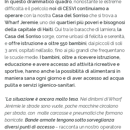
In questo drammatico quadro
, nonostante le estreme
difficoltà e il pericolo
noi di CESVI continuiamo a
operare
con la nostra
Casa del Sorriso
che si trova a
Wharf Jeremie
, uno dei
quartieri più poveri e bisognosi
della capitale di Haiti
. Qui tra le baracche di lamiera,
la
Casa del Sorriso
sorge, come un’oasi di felicità e serenità,
e
offre istruzione a oltre 550 bambini
, dai piccoli di soli
3 anni, ospitati nell’asilo, fino ai più grandi che frequentano
le scuole medie.
I bambini, oltre a ricevere istruzione,
educazione e avere accesso ad attività ricreative e
sportive, hanno anche la possibilità di alimentarsi in
maniera sana ogni giorno e di aver accesso ad acqua
pulita e servizi igienico-sanitari.
“
La situazione è ancora molto tesa
. Nei dintorni di Wharf
Jérémie le strade sono vuote, poche macchine circolano
per strada, con molte carcasse e pneumatici che formano
barricate.
Bande armate tengono sotto sorveglianza
diversi punti di accesso
–
racconta un nostro operatore