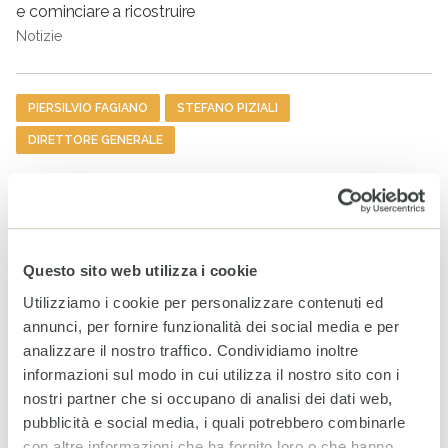
e cominciare a ricostruire
Notizie
Tag
PIERSILVIO FAGIANO
STEFANO PIZIALI
DIRETTORE GENERALE
ULTIMI ARTICOLI
Venezuela: al fianco delle
comunità colpite per
Questo sito web utilizza i cookie
ritrovare la quotidianità
perduta
Utilizziamo i cookie per personalizzare contenuti ed
annunci, per fornire funzionalità dei social media e per
7 AGOSTO 2026
analizzare il nostro traffico. Condividiamo inoltre
informazioni sul modo in cui utilizza il nostro sito con i
WhatsApp CESVI: le notizie
nostri partner che si occupano di analisi dei dati web,
dal campo direttamente sul
tuo telefono
pubblicità e social media, i quali potrebbero combinarle
5 AGOSTO 2026
con altre informazioni che ha fornito loro o che hanno