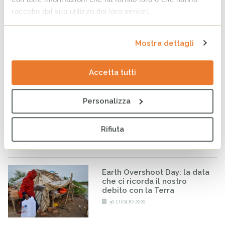
raccolto dal suo utilizzo dei loro servizi.
World Breastfeeding Week:
Mostra dettagli
in Somalia, sostenere
l’allattamento significa
proteggere il futuro
Accetta tutti
4 AGOSTO 2026
Personalizza
Sudan, la guerra continua a
compromettere il futuro di
milioni di persone
Rifiuta
31 LUGLIO 2026
Earth Overshoot Day: la data
che ci ricorda il nostro
debito con la Terra
30 LUGLIO 2026