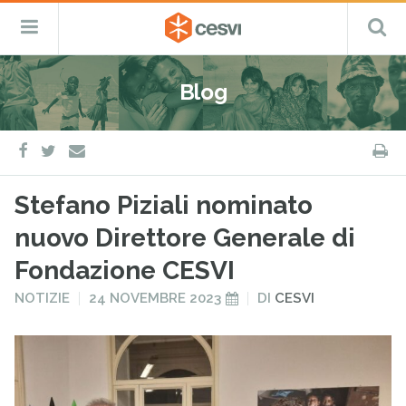
CESVI
Menu
C
Fondazione
–
Primario
ETS
Salta
Cooperazione,
al
Emergenza
Blog
contenuto
e
Sviluppo
facebook
twitter
S
e-
mail
Stefano Piziali nominato
nuovo Direttore Generale di
Fondazione CESVI
PUBBLICATO
PUBBLICATO
NOTIZIE
24 NOVEMBRE 2023
DI
CESVI
IN
IL