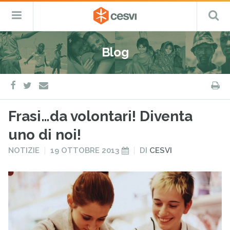
CESVI
Menu
C
Fondazione
–
Primario
ETS
Salta
Cooperazione,
al
Emergenza
Blog
contenuto
e
Sviluppo
facebook
twitter
S
e-
mail
Frasi…da volontari! Diventa
uno di noi!
PUBBLICATO
PUBBLICATO
NOTIZIE
19 OTTOBRE 2013
DI
CESVI
IN
IL