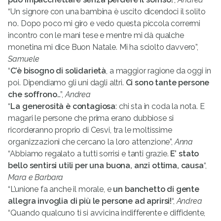
“Un signore con una bambina è uscito dicendoci il solito
no. Dopo poco mi giro e vedo questa piccola corrermi
incontro con le mani tese e mentre mi dà qualche
monetina mi dice Buon Natale. Mi ha sciolto davvero”,
Samuele
“
C’è bisogno di solidarietà
, a maggior ragione da oggi in
poi. Dipendiamo gli uni dagli altri.
Ci sono tante persone
che soffrono
…”,
Andrea
“
La generosità è contagiosa
: chi sta in coda la nota. E
magari le persone che prima erano dubbiose si
ricorderanno proprio di Cesvi, tra le moltissime
organizzazioni che cercano la loro attenzione”,
Anna
“Abbiamo regalato a tutti sorrisi e tanti grazie.
E’ stato
bello sentirsi utili per una buona, anzi ottima, causa
“,
Mara e Barbara
“L’unione fa anche il morale, e
un banchetto di gente
allegra invoglia di più le persone ad aprirsi!
“,
Andrea
“Quando qualcuno ti si avvicina indifferente e diffidente,