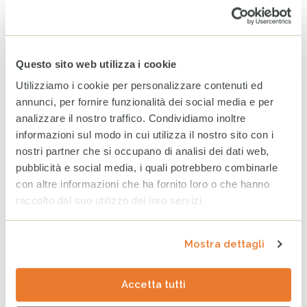
Charity night 2022: un grande risultato per la solidarietà
Notizie
Questo sito web utilizza i cookie
Utilizziamo i cookie per personalizzare contenuti ed
annunci, per fornire funzionalità dei social media e per
Tag
SOLIDARIETÀ
PARTECIPAZIONE
DONO
analizzare il nostro traffico. Condividiamo inoltre
VOLONTARIATO
informazioni sul modo in cui utilizza il nostro sito con i
nostri partner che si occupano di analisi dei dati web,
pubblicità e social media, i quali potrebbero combinarle
ULTIMI ARTICOLI
con altre informazioni che ha fornito loro o che hanno
raccolto dal suo utilizzo dei loro servizi.
Venezuela: al fianco delle
comunità colpite per
ritrovare la quotidianità
perduta
Mostra dettagli
7 AGOSTO 2026
Accetta tutti
WhatsApp CESVI: le notizie