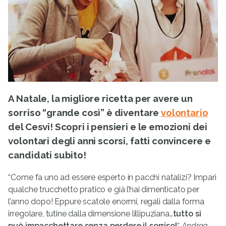
A Natale, la migliore ricetta per avere un
sorriso “grande così” è diventare
volontario
del Cesvi! Scopri i pensieri e le emozioni dei
volontari degli anni scorsi, fatti convincere e
candidati subito!
“Come fa uno ad essere esperto in pacchi natalizi? Impari
qualche trucchetto pratico e già l’hai dimenticato per
l’anno dopo! Eppure scatole enormi, regali dalla forma
irregolare, tutine dalla dimensione lillipuziana…
tutto si
può impacchettare senza perdere il sorriso!
“,
Andrea