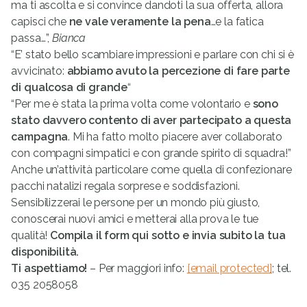
ma ti ascolta e si convince dandoti la sua offerta, allora
capisci che
ne vale veramente la pena
…e la fatica
passa…”,
Bianca
“E’ stato bello scambiare impressioni e parlare con chi si è
avvicinato:
abbiamo avuto la percezione di fare parte
di qualcosa di grande
“
“Per me è stata la prima volta come volontario e
sono
stato davvero contento di aver partecipato a questa
campagna
. Mi ha fatto molto piacere aver collaborato
con compagni simpatici e con grande spirito di squadra!”
Anche un’attività particolare come quella di confezionare
pacchi natalizi regala sorprese e soddisfazioni.
Sensibilizzerai le persone per un mondo più giusto,
conoscerai nuovi amici e metterai alla prova le tue
qualità!
Compila il form qui sotto e invia subito la tua
disponibilità.
Ti aspettiamo!
– Per maggiori info:
[email protected]
; tel.
035 2058058