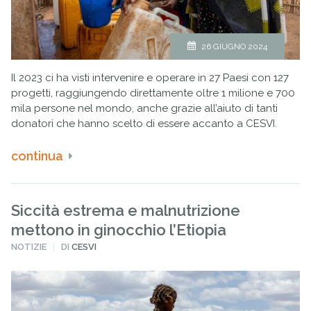
26 GIUGNO 2024
Il 2023 ci ha visti intervenire e operare in 27 Paesi con 127
progetti, raggiungendo direttamente oltre 1 milione e 700
mila persone nel mondo, anche grazie all’aiuto di tanti
donatori che hanno scelto di essere accanto a CESVI.
continua
Siccità estrema e malnutrizione
mettono in ginocchio l’Etiopia
PUBBLICATO
NOTIZIE
DI
CESVI
IN