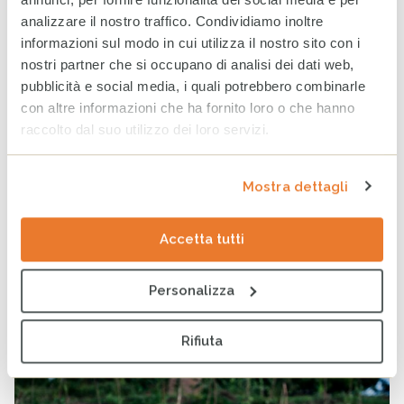
analizzare il nostro traffico. Condividiamo inoltre
informazioni sul modo in cui utilizza il nostro sito con i
28 MARZO 2024
nostri partner che si occupano di analisi dei dati web,
pubblicità e social media, i quali potrebbero combinarle
La situazione nella Striscia di Gaza è catastrofica e
con altre informazioni che ha fornito loro o che hanno
continua a peggiorare: la carestia incombe e i bambini
raccolto dal suo utilizzo dei loro servizi.
muoiono di fame. Noi di CESVI abbiamo appena
distribuito 18 tonnellate di Plumpy’Nut a Gaza per salvare i
bambini gravemente malnutriti.
Mostra dettagli
continua
Accetta tutti
Fame e cambiamenti climatici
Personalizza
colpiscono l’Uganda
PUBBLICATO
NOTIZIE
DI
CESVI
Rifiuta
IN