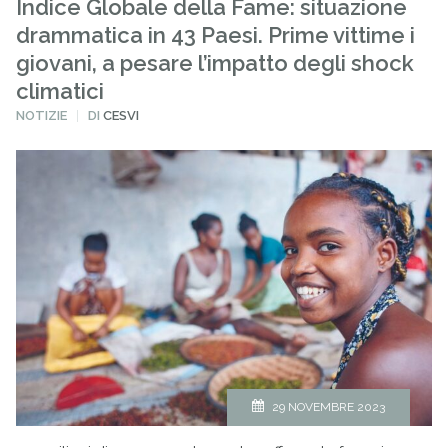
Indice Globale della Fame: situazione
drammatica in 43 Paesi. Prime vittime i
giovani, a pesare l’impatto degli shock
climatici
PUBBLICATO
NOTIZIE
DI
CESVI
IN
29 NOVEMBRE 2023