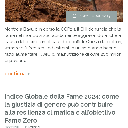
11 NOVEMBRE 2024
Mentre a Baku è in corso la COP29, il GHI denuncia che la
fame nel mondo si sta rapidamente aggravando anche a
causa della crisi climatica e dei conflitti. Questi due fattori,
sempre più frequenti ed estremi, in un solo anno hanno
fatto aumentare i livelli di malnutrizione di oltre 200 milioni
di persone.
continua
Indice Globale della Fame 2024: come
la giustizia di genere può contribuire
alla resilienza climatica e all’obiettivo
Fame Zero
PUBBLICATO
NOTIZIE
DI
CESVI