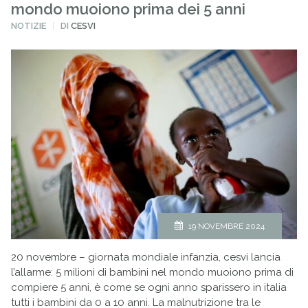
mondo muoiono prima dei 5 anni
PUBBLICATO
NOTIZIE
DI
CESVI
IN
19 NOVEMBRE 2024
20 novembre – giornata mondiale infanzia, cesvi lancia
l’allarme: 5 milioni di bambini nel mondo muoiono prima di
compiere 5 anni, è come se ogni anno sparissero in italia
tutti i bambini da 0 a 10 anni. La malnutrizione tra le