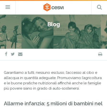
CESVI
Menu
C
Fondazione
–
Primario
ETS
Salta
Cooperazione,
al
Emergenza
Blog
contenuto
e
Settore:
Lotta alla Fame
Sviluppo
facebook
twitter
S
e-
mail
Garantiamo a tutti, nessuno escluso, l’accesso al cibo e
all’acqua in quantità adeguate. Promuoviamo l’agricoltura
e le buone pratiche nutrizionali affinché anche le famiglie
più povere siano in grado di auto-sostenersi.
Allarme infanzia: 5 milioni di bambini nel