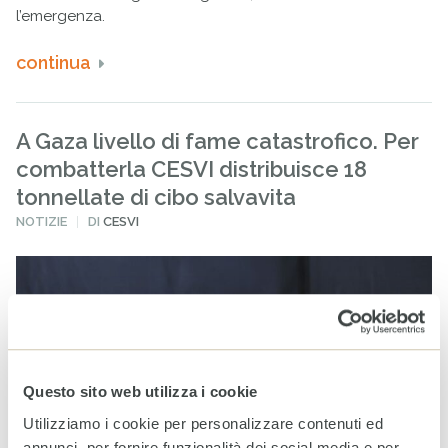
l’emergenza.
continua
A Gaza livello di fame catastrofico. Per
combatterla CESVI distribuisce 18
tonnellate di cibo salvavita
PUBBLICATO
NOTIZIE
DI
CESVI
IN
Questo sito web utilizza i cookie
Utilizziamo i cookie per personalizzare contenuti ed
annunci, per fornire funzionalità dei social media e per