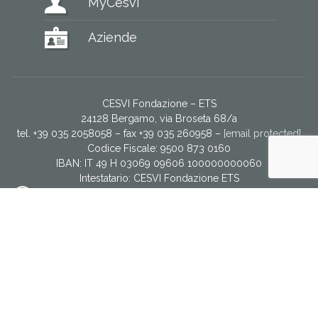
MyCesvi
Aziende
CESVI Fondazione – ETS
24128 Bergamo, via Broseta 68/a
tel. +39 035 2058058 – fax +39 035 260958 –
[email protected]
Codice Fiscale: 9500 873 0160
IBAN: IT 49 H 03069 09606 100000000060
Intestatario:
CESVI Fondazione ETS
Servizio donatori via WhatsApp
CESVI È PARTE DEL NETWORK EUROPEO DI NGO
Facebook
YouTube
Twitter
Instagram