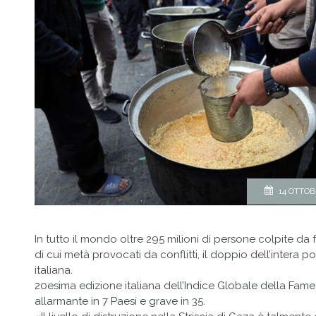
14 OTTOB
In tutto il mondo oltre 295 milioni di persone colpite da
di cui metà provocati da conflitti, il doppio dell’intera 
italiana.
20esima edizione italiana dell’Indice Globale della Fame
allarmante in 7 Paesi e grave in 35.