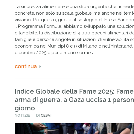
La sicurezza alimentare è una sfida urgente che richiede
concrete, non solo su scala globale, ma anche nei territo
viviamo. Per questo, grazie al sostegno di Intesa Sanpao
il Programma Formula, abbiamo sviluppato una soluzio
e tangibile: la distribuzione di 4.000 pacchi alimentari d
famiglie e persone singole in situazioni di vulnerabilità 
economica nei Municipi 8 e 9 di Milano e nell’hinterland,
dicembre 2025 e per almeno sei mesi.
continua
Indice Globale della Fame 2025: Fam
arma di guerra, a Gaza uccisa 1 person
giorno
PUBBLICATO
NOTIZIE
DI
CESVI
IN