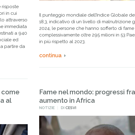
 risposte
ri in cui
Il punteggio mondiale dell’Indice Globale de
lo attraverso
18,3, indicativo di un livello di malnutrizione
ne immediata
2024, le persone che hanno sofferto di fame
estinati a 940
complessivamente oltre 295 milioni in 53 Paesi e
sociale ed
in più rispetto al 2023.
 a partire da
continua
e come
Fame nel mondo: progressi fragi
a al
aumento in Africa
PUBBLICATO
NOTIZIE
DI
CESVI
IN