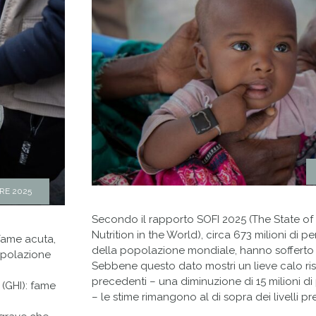
RE 2025
Secondo il rapporto SOFI 2025 (The State of
Nutrition in the World), circa 673 milioni di p
 fame acuta,
della popolazione mondiale, hanno sofferto 
popolazione
Sebbene questo dato mostri un lieve calo ris
precedenti – una diminuzione di 15 milioni di
 (GHI): fame
– le stime rimangono al di sopra dei livelli 