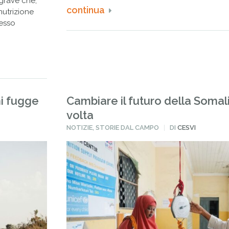
 grave che,
continua
nutrizione
resso
hi fugge
Cambiare il futuro della Somali
volta
PUBBLICATO
NOTIZIE
,
STORIE DAL CAMPO
DI
CESVI
IN