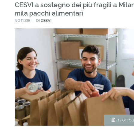
CESVI a sostegno dei più fragili a Mila
mila pacchi alimentari
PUBBLICATO
NOTIZIE
DI
CESVI
IN
24 OTTOB