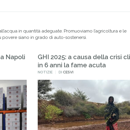
 all’acqua in quantità adeguate. Promuoviamo l’agricoltura e le
ù povere siano in grado di auto-sostenersi.
 a Napoli
GHI 2025: a causa della crisi cl
in 6 anni la fame acuta
PUBBLICATO
NOTIZIE
DI
CESVI
IN