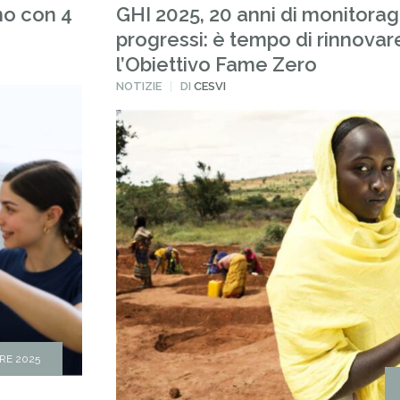
no con 4
GHI 2025, 20 anni di monitorag
progressi: è tempo di rinnovar
l’Obiettivo Fame Zero
PUBBLICATO
NOTIZIE
DI
CESVI
IN
RE 2025