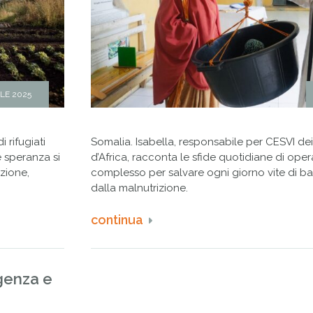
ILE 2025
 rifugiati
Somalia. Isabella, responsabile per CESVI de
 speranza si
d’Africa, racconta le sfide quotidiane di ope
uzione,
complesso per salvare ogni giorno vite di b
dalla malnutrizione.
continua
genza e