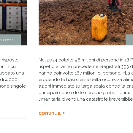
ZO 2026
 risposte
Nel 2024 colpite 96 milioni di persone in 18 Pa
ri in cui
rispetto all’anno precedente. Registrati 393 di
iluppato una
hanno coinvolto 167 milioni di persone. «La cr
 di 4.000
erodendo le basi stesse della sicurezza alim
rsone singole
azioni immediate su larga scala contro la cris
principali cause delle carestie globali, prim
umanitaria diventi una catastrofe irreversibile
continua