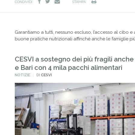
facebook
twitter
Stampa
e-
CONDIVIDI
STAMPA
mail
Garantiamo a tutti, nessuno escluso, l’accesso al cibo e
buone pratiche nutrizionali affinché anche le famiglie pi
CESVI a sostegno dei più fragili anche
e Bari con 4 mila pacchi alimentari
PUBBLICATO
NOTIZIE
DI
CESVI
IN