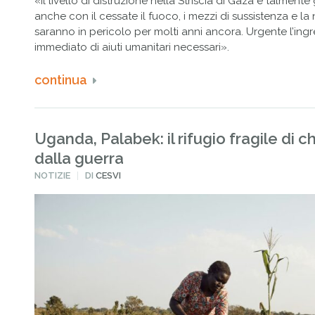
«Il livello di distruzione nella Striscia di Gaza è talmente
anche con il cessate il fuoco, i mezzi di sussistenza e la 
saranno in pericolo per molti anni ancora. Urgente l’ing
immediato di aiuti umanitari necessari».
continua
Uganda, Palabek: il rifugio fragile di c
dalla guerra
PUBBLICATO
NOTIZIE
DI
CESVI
IN