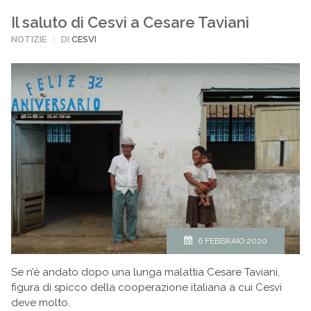
Il saluto di Cesvi a Cesare Taviani
PUBBLICATO
NOTIZIE
DI
CESVI
IN
6 FEBBRAIO 2020
Se n’è andato dopo una lunga malattia Cesare Taviani,
figura di spicco della cooperazione italiana a cui Cesvi
deve molto.