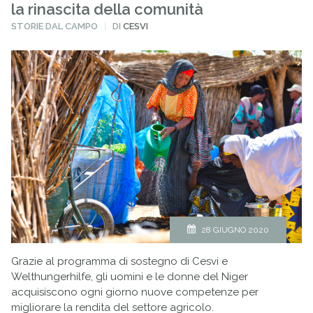
la rinascita della comunità
PUBBLICATO
STORIE DAL CAMPO
DI
CESVI
IN
28 GIUGNO 2020
Grazie al programma di sostegno di Cesvi e
Welthungerhilfe, gli uomini e le donne del Niger
acquisiscono ogni giorno nuove competenze per
migliorare la rendita del settore agricolo.