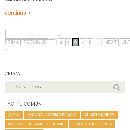
continua
«
MOSTRA ALTRI ARTICOLI
PRIMA
PREVIOUS
...
4
5
6
7
8
...
NEXT
UL
»
CERCA
Cerca
per:
Cer
TAG PIÙ COMUNI
ALPINI
CASA DEL SORRISO BRASILE
CHARITY DINNER
OSPEDALE DA CAMPO BERGAMO
TUTORI DI RESILIENZA