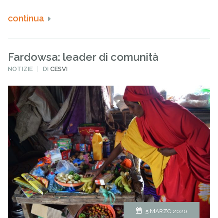
continua
Fardowsa: leader di comunità
PUBBLICATO
NOTIZIE
DI
CESVI
IN
5 MARZO 2020