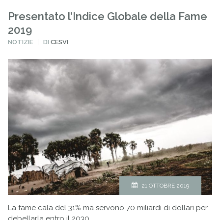
Presentato l’Indice Globale della Fame
2019
PUBBLICATO
NOTIZIE
DI
CESVI
IN
21 OTTOBRE 2019
La fame cala del 31% ma servono 70 miliardi di dollari per
debellarla entro il 2030