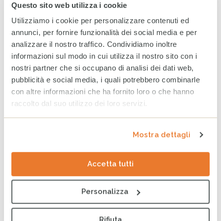
Questo sito web utilizza i cookie
21 NOVEMBRE 2019
Utilizziamo i cookie per personalizzare contenuti ed
Skills & Genes ha creato una t-shirt in edizione limitata per
annunci, per fornire funzionalità dei social media e per
supportare Cesvi e la campagna #famedicambiamenti
analizzare il nostro traffico. Condividiamo inoltre
informazioni sul modo in cui utilizza il nostro sito con i
continua
nostri partner che si occupano di analisi dei dati web,
pubblicità e social media, i quali potrebbero combinarle
con altre informazioni che ha fornito loro o che hanno
Proteggi il pianeta con Casa Surace e
raccolto dal suo utilizzo dei loro servizi.
Cesvi!
PUBBLICATO
NOTIZIE
DI
CESVI
IN
Mostra dettagli
Accetta tutti
Personalizza
Rifiuta