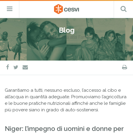
CESVI
Menu
C
Fondazione
–
Primario
ETS
Salta
Cooperazione,
al
Emergenza
Blog
contenuto
e
Settore:
Lotta alla Fame
Sviluppo
facebook
twitter
S
e-
mail
Garantiamo a tutti, nessuno escluso, l’accesso al cibo e
all’acqua in quantità adeguate. Promuoviamo l’agricoltura
e le buone pratiche nutrizionali affinché anche le famiglie
più povere siano in grado di auto-sostenersi.
Niger: l’impegno di uomini e donne per