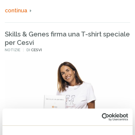
continua
Skills & Genes firma una T-shirt speciale
per Cesvi
PUBBLICATO
NOTIZIE
DI
CESVI
IN