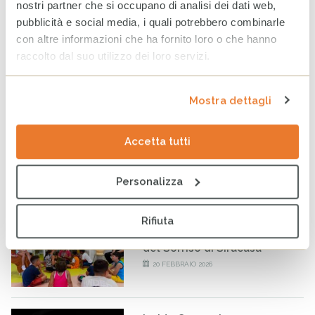
nostri partner che si occupano di analisi dei dati web,
pubblicità e social media, i quali potrebbero combinarle
con altre informazioni che ha fornito loro o che hanno
raccolto dal suo utilizzo dei loro servizi.
Charity night 2022: un grande risultato per la solidarietà
Notizie
Mostra dettagli
Tag
SOLIDARIETÀ
PARTECIPAZIONE
COMUNICAZIONE
Accetta tutti
SENSIBILIZZAZIONE
Personalizza
ULTIMI ARTICOLI
Rifiuta
L’importanza dell’ascolto: la
rinascita di Flavia alla Casa
del Sorriso di Siracusa
20 FEBBRAIO 2026