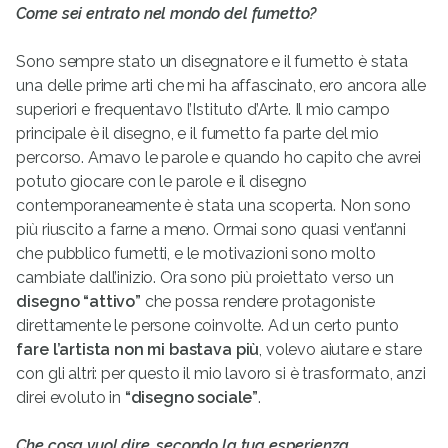
Come sei entrato nel mondo del fumetto?
Sono sempre stato un disegnatore e il fumetto è stata
una delle prime arti che mi ha affascinato, ero ancora alle
superiori e frequentavo l’Istituto d’Arte. Il mio campo
principale è il disegno, e il fumetto fa parte del mio
percorso. Amavo le parole e quando ho capito che avrei
potuto giocare con le parole e il disegno
contemporaneamente è stata una scoperta. Non sono
più riuscito a farne a meno. Ormai sono quasi vent’anni
che pubblico fumetti, e le motivazioni sono molto
cambiate dall’inizio. Ora sono più proiettato verso un
disegno “attivo”
che possa rendere protagoniste
direttamente le persone coinvolte. Ad un certo punto
fare l’artista non mi bastava più
, volevo aiutare e stare
con gli altri: per questo il mio lavoro si è trasformato, anzi
direi evoluto in
“disegno sociale”
.
Che cosa vuol dire, secondo la tua esperienza,