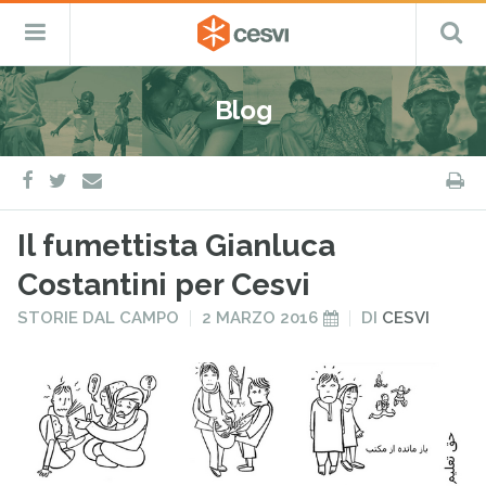
CESVI
Menu
C
Fondazione
–
Primario
ETS
Salta
Cooperazione,
al
Emergenza
Blog
contenuto
e
Sviluppo
facebook
twitter
S
e-
mail
Il fumettista Gianluca
Costantini per Cesvi
PUBBLICATO
PUBBLICATO
STORIE DAL CAMPO
2 MARZO 2016
DI
CESVI
IN
IL