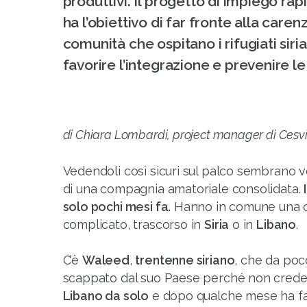
produttivi. Il progetto di impiego ra
ha l’obiettivo di far fronte alla caren
comunità che ospitano i rifugiati siria
favorire l’integrazione e prevenire le 
di Chiara Lombardi, project manager di Cesvi
Vedendoli così sicuri sul palco sembrano ve
di una compagnia amatoriale consolidata.
solo pochi mesi fa.
Hanno in comune una c
complicato, trascorso in
Siria
o in
Libano
.
C’è
Waleed
,
trentenne siriano
, che da poc
scappato dal suo Paese perché non crede 
Libano da solo
e dopo qualche mese ha fatt