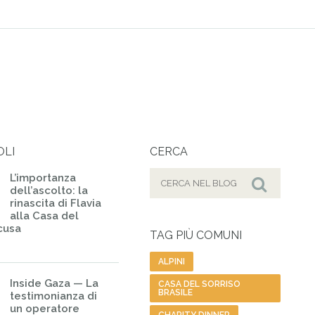
OLI
CERCA
Cerca
L’importanza
dell’ascolto: la
per:
Cerca
rinascita di Flavia
alla Casa del
acusa
TAG PIÙ COMUNI
ALPINI
Inside Gaza — La
CASA DEL SORRISO
BRASILE
testimonianza di
un operatore