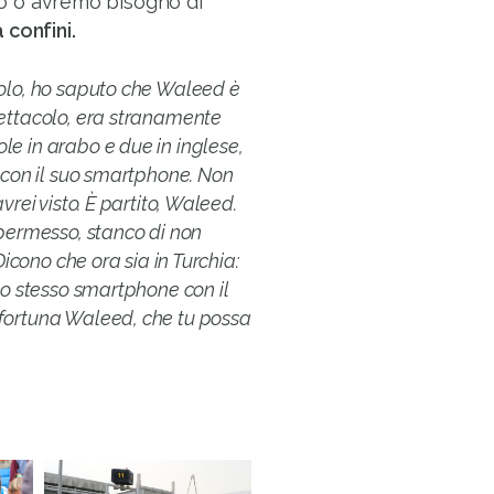
to o avremo bisogno di
 confini.
colo, ho saputo che Waleed è
pettacolo, era stranamente
e in arabo e due in inglese,
, con il suo smartphone. Non
rei visto. È partito, Waleed.
 permesso, stanco di non
Dicono che ora sia in Turchia:
lo stesso smartphone con il
 fortuna Waleed, che tu possa