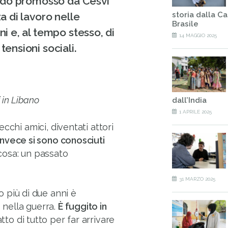
pido promosso da Cesvi
za di lavoro nelle
storia dalla Ca
Brasile
ni e, al tempo stesso, di
14 MAGGIO 2025
tensioni sociali.
 in Libano
dall’India
1 APRILE 2025
cchi amici, diventati attori
Invece si sono conosciuti
osa: un passato
31 MARZO 2025
o più di due anni è
nella guerra.
È fuggito in
o di tutto per far arrivare