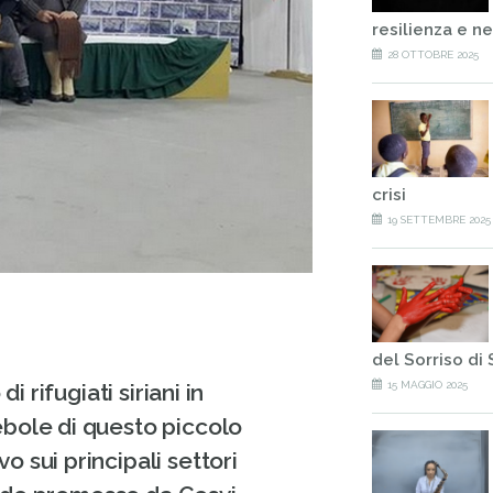
resilienza e n
28 OTTOBRE 2025
crisi
19 SETTEMBRE 2025
del Sorriso di 
i rifugiati siriani in
15 MAGGIO 2025
ebole di questo piccolo
 sui principali settori