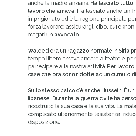
anche la madre anziana.
Ha lasciato tutto i
lavoro che amava.
Ha lasciato anche un fr
imprigionato ed è la ragione principale p
forza lavorare: assicurargli
cibo
,
cure
(non d
magari un
avvocato
.
Waleed era un ragazzo normale in Siria p
tempo libero amava andare a teatro e per
partecipare alla nostra attività.
Per lavoro 
case che ora sono ridotte ad un cumulo d
Sullo stesso palco c’è anche Hussein.
È un
libanese
.
Durante la guerra civile ha perso
ricostruito la sua casa e la sua vita. La malat
complicato ulteriormente l’esistenza, ridu
disposizione.