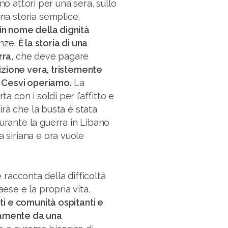
o attori per una sera, sullo
una storia semplice,
 in nome della dignità
enze.
È la storia di una
rra
, che deve pagare
zione vera, tristemente
di Cesvi operiamo.
La
a con i soldi per l’affitto e
rirà che la busta è stata
urante la guerra in Libano
a siriana e ora vuole
racconta della difficoltà
aese e la propria vita,
ati e comunità ospitanti e
iamente da una