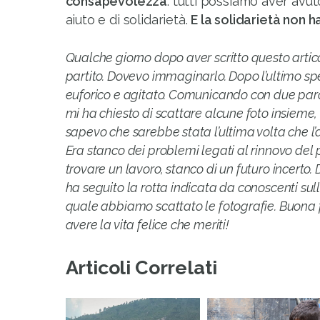
consapevolezza
: tutti possiamo aver avu
aiuto e di solidarietà.
E la solidarietà non ha
Qualche giorno dopo aver scritto questo arti
partito. Dovevo immaginarlo. Dopo l’ultimo s
euforico e agitato. Comunicando con due parol
mi ha chiesto di scattare alcune foto insieme
sapevo che sarebbe stata l’ultima volta che l’av
Era stanco dei problemi legati al rinnovo del
trovare un lavoro, stanco di un futuro incerto. 
ha seguito la rotta indicata da conoscenti sul
quale abbiamo scattato le fotografie. Buona
avere la vita felice che meriti!
Articoli Correlati