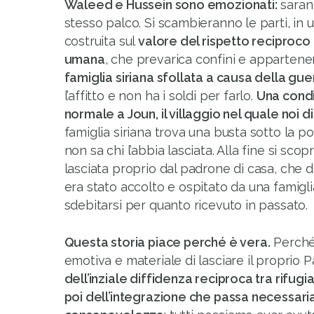
Waleed e Hussein sono emozionati:
sarann
stesso palco. Si scambieranno le parti, in 
costruita sul
valore del rispetto reciproco
umana
, che prevarica confini e apparten
famiglia siriana sfollata a causa della gue
l’affitto e non ha i soldi per farlo.
Una condi
normale a Joun, il villaggio nel quale noi 
famiglia siriana trova una busta sotto la port
non sa chi l’abbia lasciata. Alla fine si scop
lasciata proprio dal padrone di casa, che d
era stato accolto e ospitato da una famigli
sdebitarsi per quanto ricevuto in passato.
Questa storia piace perché è vera.
Perché 
emotiva e materiale di lasciare il proprio P
dell’inziale diffidenza reciproca tra rifugi
poi dell’integrazione che passa necessar