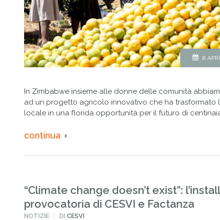
8 APR
In Zimbabwe insieme alle donne delle comunità abbiam
ad un progetto agricolo innovativo che ha trasformato l
locale in una florida opportunità per il futuro di centinaia
continua
“Climate change doesn’t exist”: l’insta
provocatoria di CESVI e Factanza
PUBBLICATO
NOTIZIE
DI
CESVI