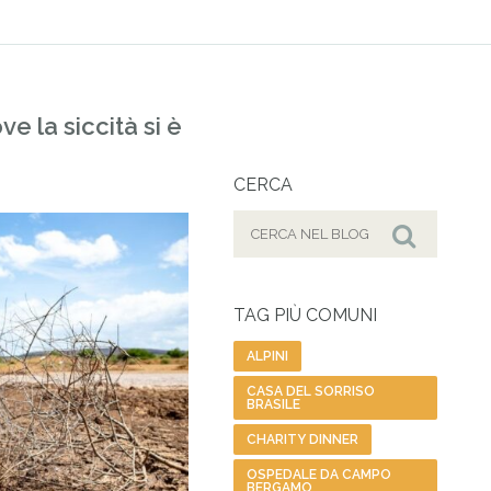
ve la siccità si è
CERCA
Cerca
per:
Cerca
TAG PIÙ COMUNI
ALPINI
CASA DEL SORRISO
BRASILE
CHARITY DINNER
OSPEDALE DA CAMPO
BERGAMO