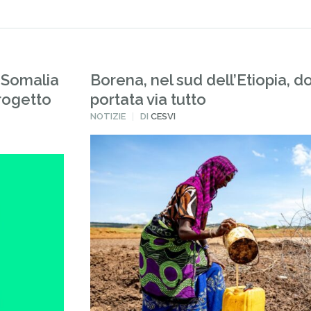
 Somalia
Borena, nel sud dell’Etiopia, do
progetto
portata via tutto
PUBBLICATO
NOTIZIE
DI
CESVI
IN