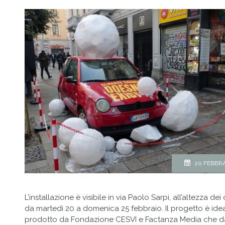
IN
20 FEBBRA
L’installazione è visibile in via Paolo Sarpi, all’altezza dei c
da martedì 20 a domenica 25 febbraio. Il progetto è ide
prodotto da Fondazione CESVI e Factanza Media che 