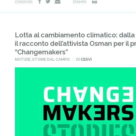
facebook
twitter
Stampa
e-
CONDIVIDI
STAMPA
mail
Lotta al cambiamento climatico: dalla
il racconto dell’attivista Osman per il 
“Changemakers”
PUBBLICATO
NOTIZIE
,
STORIE DAL CAMPO
DI
CESVI
IN