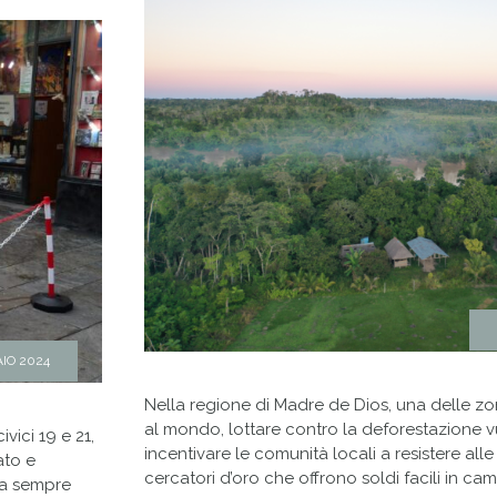
IO 2024
Nella regione di Madre de Dios, una delle zo
al mondo, lottare contro la deforestazione v
ivici 19 e 21,
incentivare le comunità locali a resistere alle
ato e
cercatori d’oro che offrono soldi facili in cam
da sempre