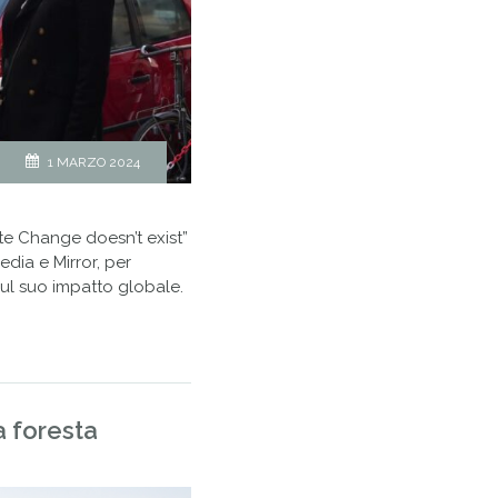
1 MARZO 2024
te Change doesn’t exist”
ia e Mirror, per
sul suo impatto globale.
 foresta