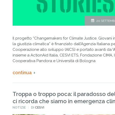
20 SETTEMB
Il progetto “Changemakers for Climate Justice. Giovani i
la giustizia climatica” è finanziato dall’Agenzia Italiana pe
Cooperazione allo sviluppo (AICS) e portato avanti da
insieme a ActionAid Italia, CESVI ETS, Fondazione CIMA, I
Cooperativa Pandora e Università di Bologna
continua
Troppa o troppo poca: il paradosso de
ci ricorda che siamo in emergenza cli
PUBBLICATO
NOTIZIE
DI
CESVI
IN