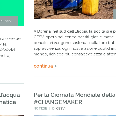
RE 2024
A Borena, nel sud dell’Etiopia, la siccità si è 
CESVI opera nel centro per rifugiati climatici 
n azione per
beneficiari vengono sostenuti nella loro batt
r la
sopravvivenza. ogni nostra azione quotidian
 WeWorld
mondo, richiede più consapevolezza e atten
ndire,
continua
ll’acqua
Per la Giornata Mondiale della
matica
#CHANGEMAKER
PUBBLICATO
NOTIZIE
DI
CESVI
IN