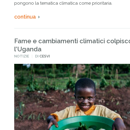
pongono la tematica climatica come prioritaria.
continua
Fame e cambiamenti climatici colpis
l’Uganda
PUBBLICATO
NOTIZIE
DI
CESVI
IN