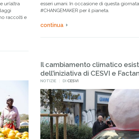
e un’altra
esseri umani. In occasione di questa giornata 
llaggi
#CHANGEMAKER per il pianeta.
no raccolti e
continua
Il cambiamento climatico esist
dell’iniziativa di CESVI e Facta
PUBBLICATO
NOTIZIE
DI
CESVI
IN