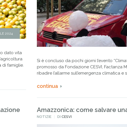
ILE 2024
o dato vita
’agricoltura
Sì è concluso da pochi giorni l’evento “Clima
 di famiglie.
promosso da Fondazione CESVI, Factanza Med
ribadire l’allarme sull’emergenza climatica e 
continua
llazione
Amazzonica: come salvare una
PUBBLICATO
NOTIZIE
DI
CESVI
IN