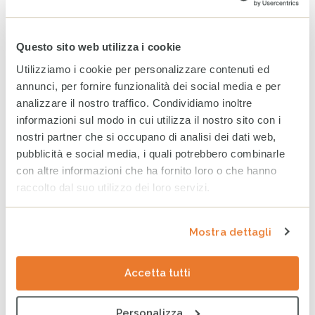
Aprile 2026
Marzo 2026
Questo sito web utilizza i cookie
Utilizziamo i cookie per personalizzare contenuti ed
ARCHIVIO
annunci, per fornire funzionalità dei social media e per
analizzare il nostro traffico. Condividiamo inoltre
2025
2024
2023
informazioni sul modo in cui utilizza il nostro sito con i
nostri partner che si occupano di analisi dei dati web,
Dicembre
pubblicità e social media, i quali potrebbero combinarle
con altre informazioni che ha fornito loro o che hanno
Novembre
raccolto dal suo utilizzo dei loro servizi.
Ottobre
Settembre
Mostra dettagli
Agosto
Accetta tutti
Luglio
Giugno
Personalizza