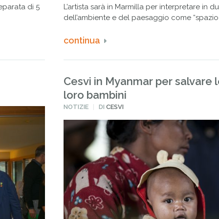
eparata di 5
L’artista sarà in Marmilla per interpretare in d
dell’ambiente e del paesaggio come “spazio 
continua
Cesvi in Myanmar per salvare
loro bambini
PUBBLICATO
NOTIZIE
DI
CESVI
IN