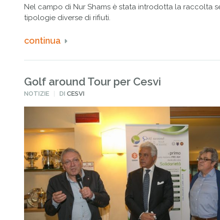
Nel campo di Nur Shams è stata introdotta la raccolta s
tipologie diverse di rifiuti.
continua
Golf around Tour per Cesvi
PUBBLICATO
NOTIZIE
DI
CESVI
IN