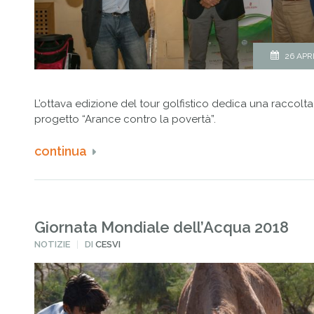
26 APR
L’ottava edizione del tour golfistico dedica una raccolta
progetto “Arance contro la povertà”.
continua
Giornata Mondiale dell’Acqua 2018
PUBBLICATO
NOTIZIE
DI
CESVI
IN