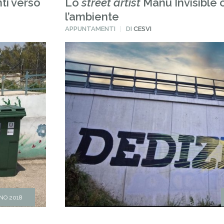
ti verso
Lo
street artist
Manu Invisible 
l’ambiente
PUBBLICATO
APPUNTAMENTI
DI
CESVI
IN
NO 2018