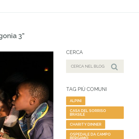
gonia 3”
CERCA
Cerca
per:
Cerca
TAG PIÙ COMUNI
ALPINI
CASA DEL SORRISO
BRASILE
CHARITY DINNER
OSPEDALE DA CAMPO
BERGAMO