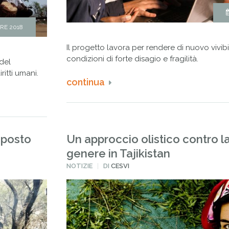
RE 2018
Il progetto lavora per rendere di nuovo vivibil
condizioni di forte disagio e fragilità.
 del
itti umani.
continua
 posto
Un approccio olistico contro la
genere in Tajikistan
PUBBLICATO
NOTIZIE
DI
CESVI
IN