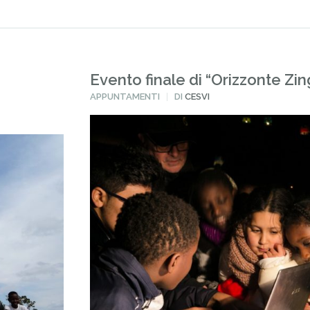
Evento finale di “Orizzonte Zin
PUBBLICATO
APPUNTAMENTI
DI
CESVI
IN