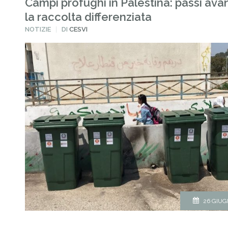
Campi profughi in Palestina: passi avan
la raccolta differenziata
PUBBLICATO
NOTIZIE
DI
CESVI
IN
26 GIUG