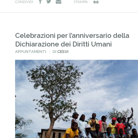
facebook
twitter
Stampa
e-
CONDIVIDI
STAMPA
mail
Celebrazioni per l’anniversario della
Dichiarazione dei Diritti Umani
PUBBLICATO
APPUNTAMENTI
DI
CESVI
IN