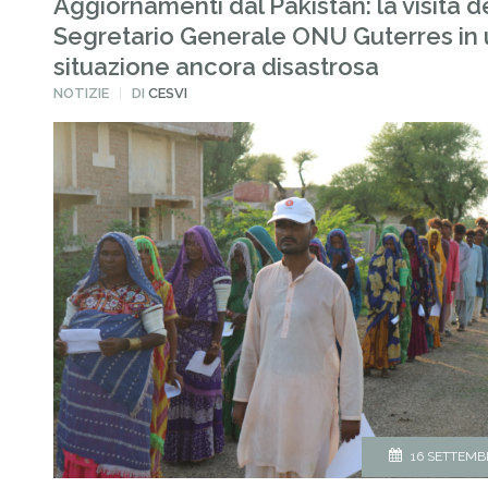
Aggiornamenti dal Pakistan: la visita d
Segretario Generale ONU Guterres in
situazione ancora disastrosa
PUBBLICATO
NOTIZIE
DI
CESVI
IN
16 SETTEMB