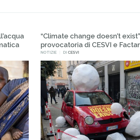
ll’acqua
“Climate change doesn’t exist”:
matica
provocatoria di CESVI e Facta
PUBBLICATO
NOTIZIE
DI
CESVI
IN