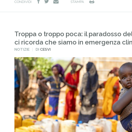
facebook
twitter
Stampa
e-
CONDIVIDI
STAMPA
mail
Troppa o troppo poca: il paradosso de
ci ricorda che siamo in emergenza cli
PUBBLICATO
NOTIZIE
DI
CESVI
IN