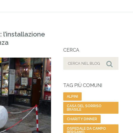
 l’installazione
nza
CERCA
Cerca
per:
Cerca
TAG PIÙ COMUNI
ALPINI
CASA DEL SORRISO
BRASILE
CHARITY DINNER
OSPEDALE DA CAMPO
BERGAMO