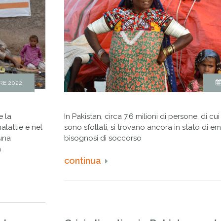
RE 2022
e la
In Pakistan, circa 7.6 milioni di persone, di c
alattie e nel
sono sfollati, si trovano ancora in stato di 
 una
bisognosi di soccorso
n
continua