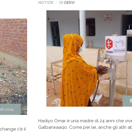
PUBBLICATO
NOTIZIE
DI
CESVI
IN
IO 2024
Hadiyo Omar è una madre di 24 anni che vive
Galbarwaaqo. Come per lei, anche gli altri abi
 change c’è il