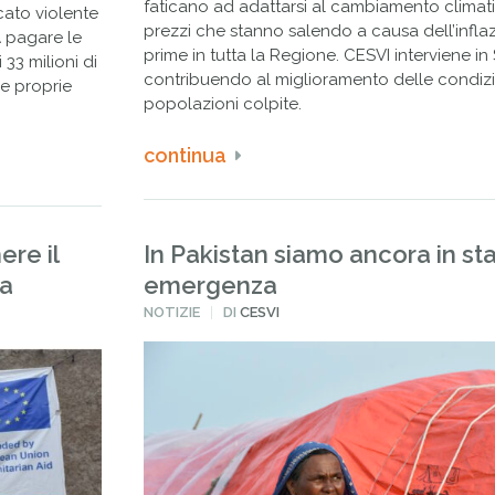
faticano ad adattarsi al cambiamento climati
cato violente
prezzi che stanno salendo a causa dell’infla
 pagare le
prime in tutta la Regione. CESVI interviene i
33 milioni di
contribuendo al miglioramento delle condizio
e proprie
popolazioni colpite.
continua
ere il
In Pakistan siamo ancora in sta
ca
emergenza
PUBBLICATO
NOTIZIE
DI
CESVI
IN