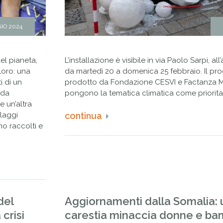
IO 2024
el pianeta,
L’installazione è visibile in via Paolo Sarpi, all’
loro: una
da martedì 20 a domenica 25 febbraio. Il pro
i di un
prodotto da Fondazione CESVI e Factanza 
 da
pongono la tematica climatica come prioritar
e un’altra
llaggi
continua
no raccolti e
del
Aggiornamenti dalla Somalia:
 crisi
carestia minaccia donne e ba