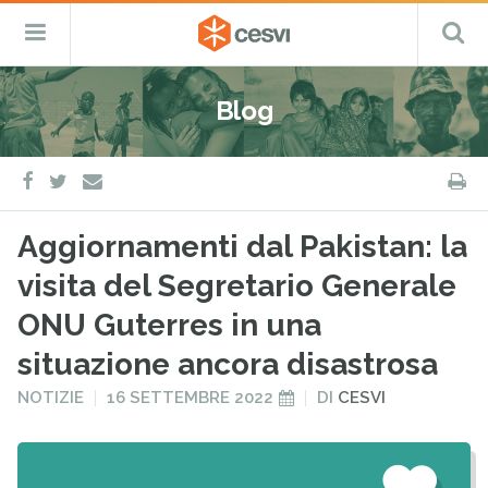
CESVI
Menu
C
Fondazione
–
Primario
ETS
Salta
Cooperazione,
al
Emergenza
Blog
contenuto
e
Sviluppo
facebook
twitter
S
e-
mail
Aggiornamenti dal Pakistan: la
visita del Segretario Generale
ONU Guterres in una
situazione ancora disastrosa
PUBBLICATO
PUBBLICATO
NOTIZIE
16 SETTEMBRE 2022
DI
CESVI
IN
IL