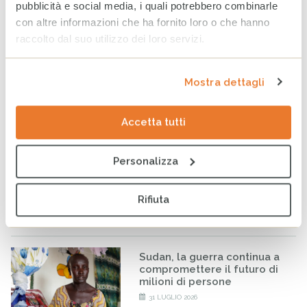
senza accesso all’acqua
pubblicità e social media, i quali potrebbero combinarle
Notizie
con altre informazioni che ha fornito loro o che hanno
raccolto dal suo utilizzo dei loro servizi.
Tag
CRISI CLIMATICA
PAKISTAN
CAMBIAMENTO CLIMATICO
Mostra dettagli
ALLUVIONE
Accetta tutti
ARTICOLI CORRELATI
Personalizza
Venezuela: al fianco delle
comunità colpite per
ritrovare la quotidianità
Rifiuta
perduta
7 AGOSTO 2026
Sudan, la guerra continua a
compromettere il futuro di
milioni di persone
31 LUGLIO 2026