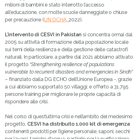
milioni di bambini è stato interrotto l’accesso
all’educazione, con molte scuole danneggiate o chiuse
per precauzione (
UN OCHA
,
2022).
L’intervento di CESVI in Pakistan
si concentra ormai dal
2005 su attività di formazione della popolazione locale
sui temi della resilienza e della gestione delle catastrofi
naturali. In particolare, a partire dal 2021 abbiamo attivato
il progetto “
Strengthening resilience of populations
vulnerable to recurrent disasters and emergencies in Sindh
”
– finanziato dalla DG ECHO dell’Unione Europea -, grazie
a cui abbiamo supportato 50 villaggi, e offerto a 31.795
persone training per migliorare le proprie capacità di
rispondere alle crisi.
Nel corso di quest’ultima crisi e nell’ambito del medesimo
progetto,
CESVI ha distribuito 1.000 kit di emergenza
contenenti prodotti per l’igiene personale, saponi, secchi
per lavarsi, taniche d’acqua, pastiglie per la purificazione