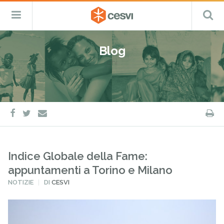
CESVI
Menu
C
Fondazione
–
Primario
ETS
Salta
Cooperazione,
al
Emergenza
Blog
contenuto
e
ghi
Sviluppo
facebook
twitter
S
e-
mail
Indice Globale della Fame:
appuntamenti a Torino e Milano
PUBBLICATO
NOTIZIE
DI
CESVI
IN