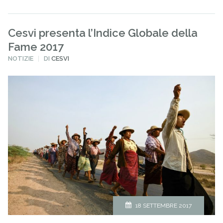
Cesvi presenta l’Indice Globale della
Fame 2017
PUBBLICATO
NOTIZIE
DI
CESVI
IN
18 SETTEMBRE 2017