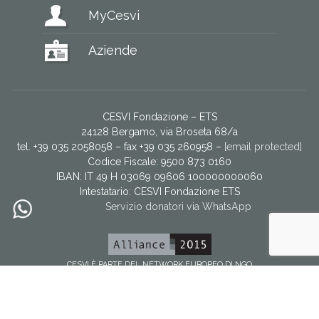
MyCesvi
Aziende
CESVI Fondazione – ETS
24128 Bergamo, via Broseta 68/a
tel. +39 035 2058058 – fax +39 035 260958 –
[email protected]
Codice Fiscale: 9500 873 0160
IBAN: IT 49 H 03069 09606 100000000060
Intestatario:
CESVI Fondazione ETS
Servizio donatori via WhatsApp
CESVI È PARTE DEL NETWORK EUROPEO DI NGO
Facebook
YouTube
Twitter
Instagram