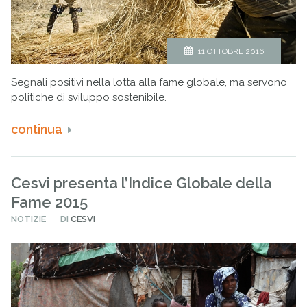
11 OTTOBRE 2016
Segnali positivi nella lotta alla fame globale, ma servono
politiche di sviluppo sostenibile.
continua
Cesvi presenta l’Indice Globale della
Fame 2015
PUBBLICATO
NOTIZIE
DI
CESVI
IN