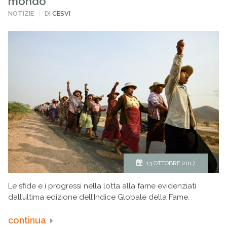
mondo
PUBBLICATO
NOTIZIE
DI
CESVI
IN
13 OTTOBRE 2017
Le sfide e i progressi nella lotta alla fame evidenziati
dall’ultima edizione dell’Indice Globale della Fame.
continua