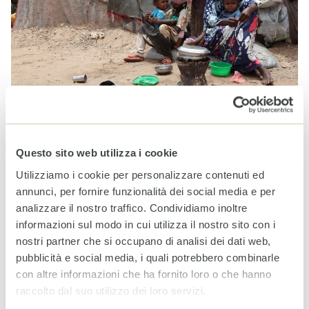
12 OTTOBRE 2015
Lunedì 12 ottobre, il lancio internazionale del rapporto a
Questo sito web utilizza i cookie
Milano nell’ambito di Expo 2015.
Utilizziamo i cookie per personalizzare contenuti ed
continua
annunci, per fornire funzionalità dei social media e per
analizzare il nostro traffico. Condividiamo inoltre
informazioni sul modo in cui utilizza il nostro sito con i
nostri partner che si occupano di analisi dei dati web,
Indice Globale della Fame: sfida alla
pubblicità e social media, i quali potrebbero combinarle
fame nascosta
con altre informazioni che ha fornito loro o che hanno
PUBBLICATO
NOTIZIE
DI
CESVI
IN
raccolto dal suo utilizzo dei loro servizi.