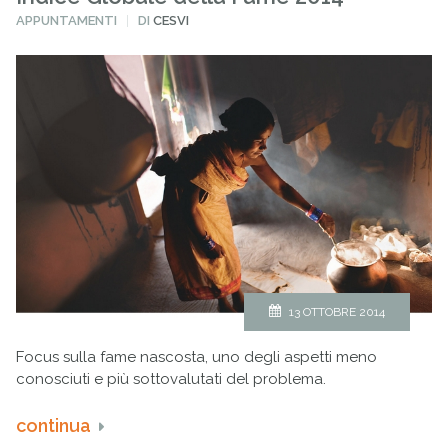
PUBBLICATO
APPUNTAMENTI
DI
CESVI
IN
13 OTTOBRE 2014
Focus sulla fame nascosta, uno degli aspetti meno
conosciuti e più sottovalutati del problema.
continua