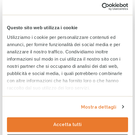
Giugno 2026
Maggio 2026
Aprile 2026
Questo sito web utilizza i cookie
Marzo 2026
Utilizziamo i cookie per personalizzare contenuti ed
annunci, per fornire funzionalità dei social media e per
ARCHIVIO
analizzare il nostro traffico. Condividiamo inoltre
informazioni sul modo in cui utilizza il nostro sito con i
2025
2024
2023
nostri partner che si occupano di analisi dei dati web,
pubblicità e social media, i quali potrebbero combinarle
Dicembre
con altre informazioni che ha fornito loro o che hanno
raccolto dal suo utilizzo dei loro servizi.
Novembre
Ottobre
Mostra dettagli
Settembre
Agosto
Accetta tutti
Luglio