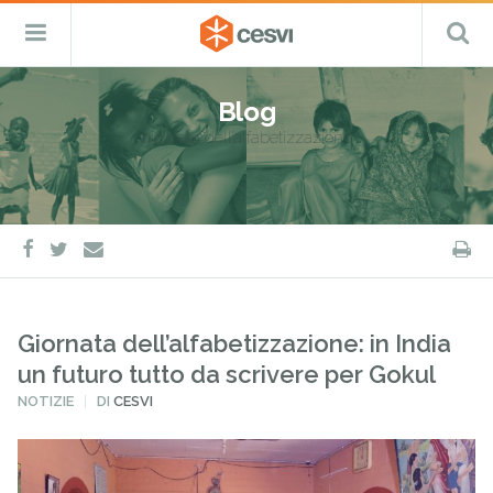
CESVI
Menu
C
Fondazione
–
Primario
ETS
Salta
Cooperazione,
al
Emergenza
Blog
contenuto
e
giornata dell’alfabetizzazione
Sviluppo
facebook
twitter
S
e-
mail
Giornata dell’alfabetizzazione: in India
un futuro tutto da scrivere per Gokul
PUBBLICATO
NOTIZIE
DI
CESVI
IN