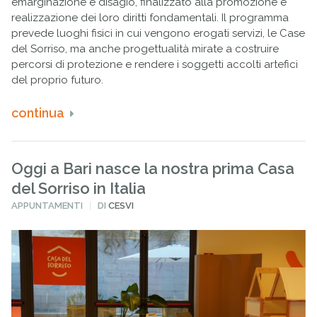
emarginazione e disagio, finalizzato alla promozione e
realizzazione dei loro diritti fondamentali. Il programma
prevede luoghi fisici in cui vengono erogati servizi, le Case
del Sorriso, ma anche progettualità mirate a costruire
percorsi di protezione e rendere i soggetti accolti artefici
del proprio futuro.
continua
Oggi a Bari nasce la nostra prima Casa
del Sorriso in Italia
PUBBLICATO
APPUNTAMENTI
DI
CESVI
IN