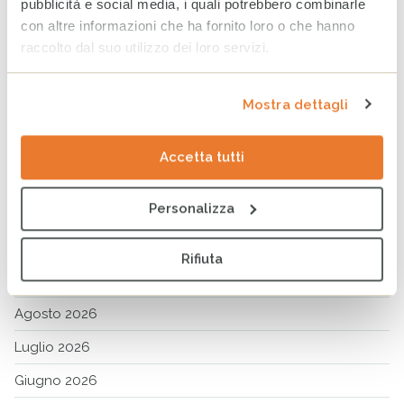
pubblicità e social media, i quali potrebbero combinarle
con altre informazioni che ha fornito loro o che hanno
CERCA
raccolto dal suo utilizzo dei loro servizi.
Cerca
per:
Cer
Mostra dettagli
TAG PIÙ COMUNI
Accetta tutti
ALPINI
CASA DEL SORRISO BRASILE
CHARITY DINNER
OSPEDALE DA CAMPO BERGAMO
TUTORI DI RESILIENZA
Personalizza
VOLLEY BERGAMO
Rifiuta
ARCHIVIO
Agosto 2026
Luglio 2026
Giugno 2026