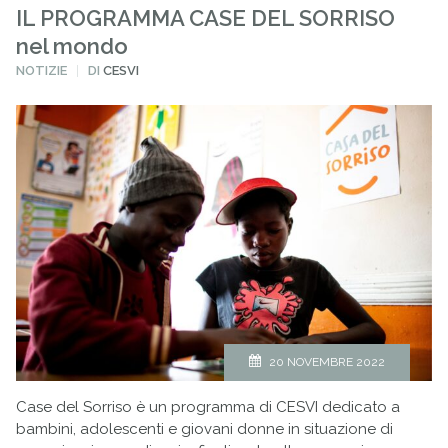
IL PROGRAMMA CASE DEL SORRISO
nel mondo
PUBBLICATO
NOTIZIE
DI
CESVI
IN
20 NOVEMBRE 2022
Case del Sorriso è un programma di CESVI dedicato a
bambini, adolescenti e giovani donne in situazione di