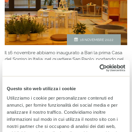
16 NOVEMBRE 2022
Il 16 novembre abbiamo inaugurato a Bari la prima Casa
del Sorriso in Italia, nel quartiere San Paolo, portando nel
nostro Paese l’esperienza maturata da CESVI nel resto del
mondo nella tutela dei diritti fondamentali dei minori. Si
tratta di uno spazio multifunzionale che concilia attività di
sostegno psicologico, ascolto e orientamento, supporto
Questo sito web utilizza i cookie
alla genitorialità, proposte sportive e ludiche, contrasto
Utilizziamo i cookie per personalizzare contenuti ed
alla povertà educativa.
annunci, per fornire funzionalità dei social media e per
continua
analizzare il nostro traffico. Condividiamo inoltre
informazioni sul modo in cui utilizza il nostro sito con i
nostri partner che si occupano di analisi dei dati web,