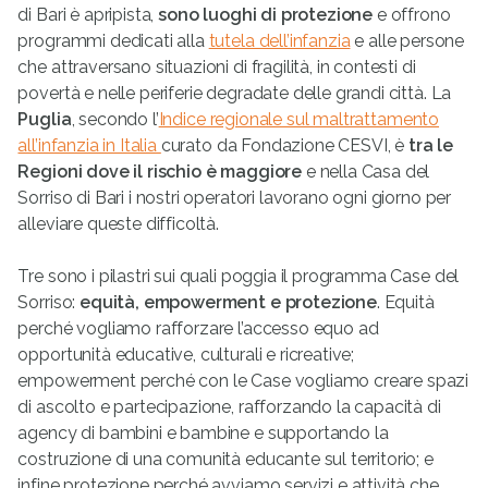
di Bari è apripista,
sono luoghi di protezione
e offrono
programmi dedicati alla
tutela dell’infanzia
e alle persone
che attraversano situazioni di fragilità, in contesti di
povertà e nelle periferie degradate delle grandi città. La
Puglia
, secondo l’
Indice regionale sul maltrattamento
all’infanzia in Italia
curato da Fondazione CESVI, è
tra le
Regioni dove il rischio è maggiore
e nella Casa del
Sorriso di Bari i nostri operatori lavorano ogni giorno per
alleviare queste difficoltà.
Tre sono i pilastri sui quali poggia il programma Case del
Sorriso:
equità, empowerment e protezione
. Equità
perché vogliamo rafforzare l’accesso equo ad
opportunità educative, culturali e ricreative;
empowerment perché con le Case vogliamo creare spazi
di ascolto e partecipazione, rafforzando la capacità di
agency di bambini e bambine e supportando la
costruzione di una comunità educante sul territorio; e
infine protezione perché avviamo servizi e attività che