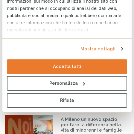
informazioni sul modo in cui utilizza il nostro sito con i
l’allattamento significa
nostri partner che si occupano di analisi dei dati web,
proteggere il futuro
pubblicità e social media, i quali potrebbero combinarle
4 AGOSTO 2026
con altre informazioni che ha fornito loro o che hanno
raccolto dal suo utilizzo dei loro servizi.
Rendiconto Campagna
Solidale CESVI 2025 “Diamo
un tetto alla speranza” con il
Mostra dettagli
supporto informativo di Rai
Per la Sostenibilità – ESG
20 LUGLIO 2026
Accetta tutti
Infanzia: CESVI lancia la
Personalizza
prima dashboard italiana sul
maltrattamento all’infanzia
16 LUGLIO 2026
Rifiuta
A Milano un nuovo spazio
per fare la differenza nella
vita di minorenni e famiglie