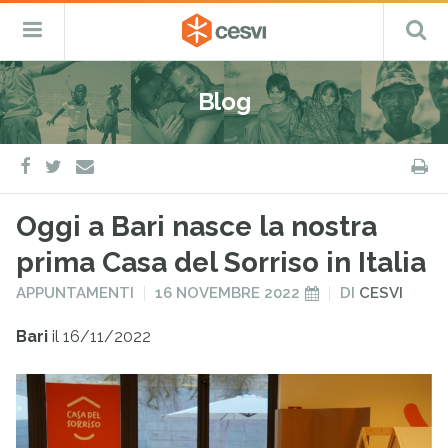
CESVI
Menu
C
Fondazione
–
Primario
ETS
Salta
Cooperazione,
al
Emergenza
Blog
contenuto
e
Sviluppo
facebook
twitter
S
e-
mail
Oggi a Bari nasce la nostra
prima Casa del Sorriso in Italia
PUBBLICATO
PUBBLICATO
APPUNTAMENTI
16 NOVEMBRE 2022
DI
CESVI
IN
IL
Bari
il 16/11/2022