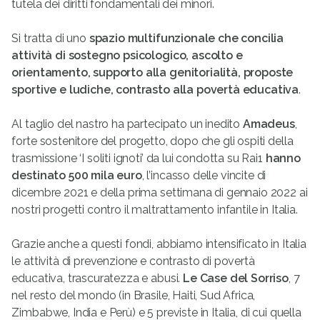
tutela dei diritti fondamentali dei minori.
Si tratta di uno
spazio multifunzionale che concilia
attività di sostegno psicologico, ascolto e
orientamento, supporto alla genitorialità, proposte
sportive e ludiche, contrasto alla povertà educativa
.
Al taglio del nastro ha partecipato un inedito
Amadeus
,
forte sostenitore del progetto, dopo che gli ospiti della
trasmissione ‘I soliti ignoti’ da lui condotta su Rai1
hanno
destinato 500 mila euro
, l’incasso delle vincite di
dicembre 2021 e della prima settimana di gennaio 2022 ai
nostri progetti contro il maltrattamento infantile in Italia.
Grazie anche a questi fondi, abbiamo intensificato in Italia
le attività di prevenzione e contrasto di povertà
educativa, trascuratezza e abusi.
Le Case del Sorriso
, 7
nel resto del mondo (in Brasile, Haiti, Sud Africa,
Zimbabwe, India e Perù) e 5 previste in Italia, di cui quella