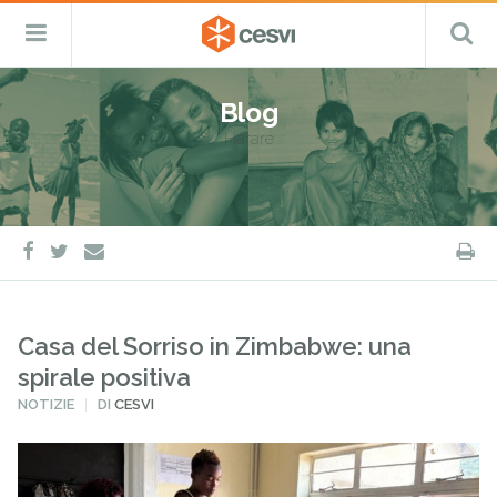
CESVI
Menu
C
Fondazione
–
Primario
ETS
Salta
Cooperazione,
al
Emergenza
Blog
contenuto
e
Harare
Sviluppo
facebook
twitter
S
e-
mail
Casa del Sorriso in Zimbabwe: una
spirale positiva
PUBBLICATO
NOTIZIE
DI
CESVI
IN