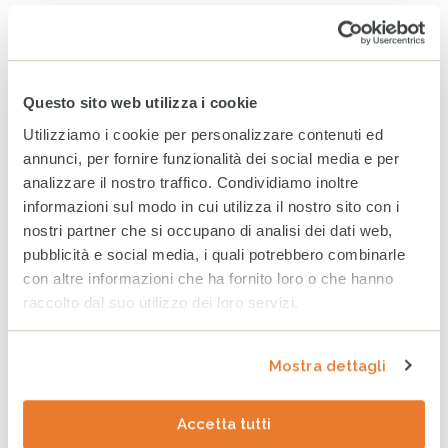
Giugno 2026
Maggio 2026
Aprile 2026
Questo sito web utilizza i cookie
Utilizziamo i cookie per personalizzare contenuti ed
Marzo 2026
annunci, per fornire funzionalità dei social media e per
analizzare il nostro traffico. Condividiamo inoltre
ARCHIVIO
informazioni sul modo in cui utilizza il nostro sito con i
nostri partner che si occupano di analisi dei dati web,
2025
2024
2023
pubblicità e social media, i quali potrebbero combinarle
con altre informazioni che ha fornito loro o che hanno
Dicembre
raccolto dal suo utilizzo dei loro servizi.
Novembre
Ottobre
Mostra dettagli
Settembre
Accetta tutti
Agosto