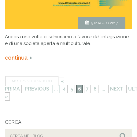
9 MAGGIO 2017
Ancora una volta ci schieriamo a favore dell’integrazione
e di una società aperta e multiculturale.
continua
«
MOSTRA ALTRI ARTICOLI
PRIMA
PREVIOUS
...
4
5
6
7
8
...
NEXT
UL
»
CERCA
Cerca