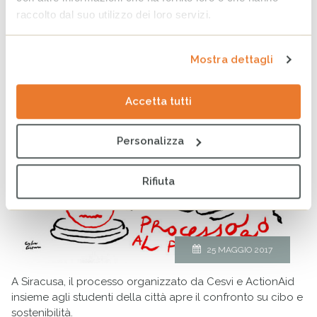
Contraffazione e caporalato: assolto il
raccolto dal suo utilizzo dei loro servizi.
pomodoro
PUBBLICATO
NOTIZIE
DI
CESVI
IN
Mostra dettagli
Accetta tutti
Personalizza
Rifiuta
25 MAGGIO 2017
A Siracusa, il processo organizzato da Cesvi e ActionAid
insieme agli studenti della città apre il confronto su cibo e
sostenibilità.