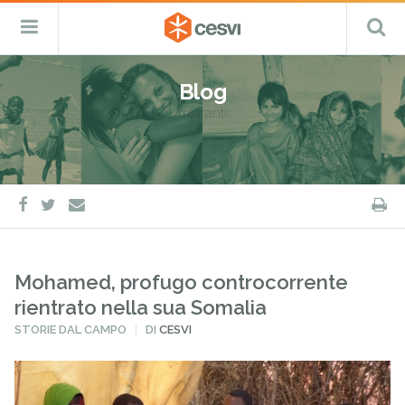
CESVI
Menu
C
Fondazione
–
Primario
ETS
Salta
Cooperazione,
al
Emergenza
Blog
contenuto
e
migranti
Sviluppo
facebook
twitter
S
e-
mail
Mohamed, profugo controcorrente
rientrato nella sua Somalia
PUBBLICATO
STORIE DAL CAMPO
DI
CESVI
IN