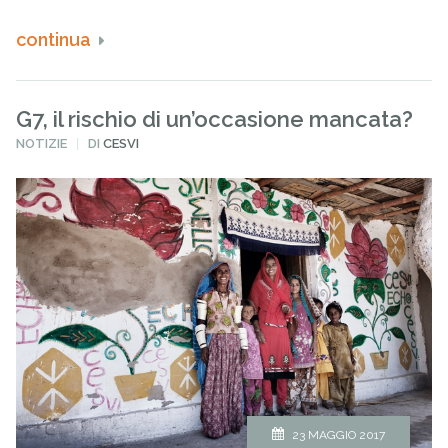
continua
G7, il rischio di un’occasione mancata?
PUBBLICATO
NOTIZIE
DI
CESVI
IN
23 MAGGIO 2017