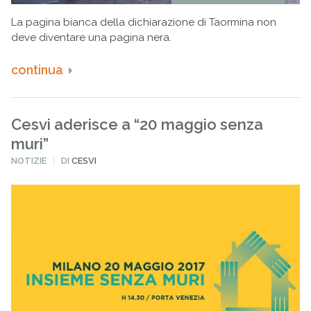
La pagina bianca della dichiarazione di Taormina non
deve diventare una pagina nera.
continua
Cesvi aderisce a “20 maggio senza
muri”
PUBBLICATO
NOTIZIE
DI
CESVI
IN