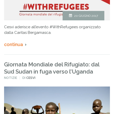
20 GIUGNO 2017
Cesvi aderisce all’evento #WithRefugees organizzato
dalla Caritas Bergamasca.
continua
Giornata Mondiale del Rifugiato: dal
Sud Sudan in fuga verso l’Uganda
PUBBLICATO
NOTIZIE
DI
CESVI
IN