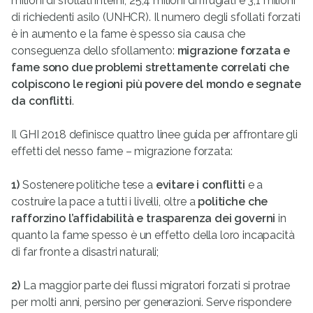
milioni di sfollati interni, 25,4 milioni di rifugiati e 3,1 milioni
di richiedenti asilo (UNHCR). Il numero degli sfollati forzati
è in aumento e la fame è spesso sia causa che
conseguenza dello sfollamento:
migrazione forzata e
fame sono due problemi strettamente correlati che
colpiscono le regioni più povere del mondo e segnate
da conflitti
.
Il GHI 2018 definisce quattro linee guida per affrontare gli
effetti del nesso fame – migrazione forzata:
1)
Sostenere politiche tese a
evitare i conflitti
e a
costruire la pace a tutti i livelli, oltre a
politiche che
rafforzino l’affidabilità e trasparenza dei governi
in
quanto la fame spesso è un effetto della loro incapacità
di far fronte a disastri naturali;
2)
La maggior parte dei flussi migratori forzati si protrae
per molti anni, persino per generazioni. Serve rispondere