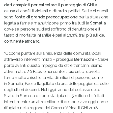
dati completi per calcolare il punteggio di GHI
a
causa di conflitti violenti o disordini politici. Sette di questi
sono
fonte di grande preoccupazione
per la situazione
legata a fame e malnutrizione: primo tra tutti la
Somalia
,
dove sei persone su dieci soffrono di denutrizione e il
tasso di mortalità infantile è pari al 13,3%, tra i più alti del
continente africano.
“Occorre puntare sulla resilienza delle comunità locali
attraverso interventi mirati – prosegue
Bernacchi
– Cesvi
porta avanti questo impegno da oltre trent’anni: siamo
attivi in oltre 20 Paesi e nei contesti più critici, dove la
fame mette a rischio la vita di milioni di persone, come
in Somalia, Paese flagellato da una delle peggiori carestie
degli ultimi decenni. Nel 1991, anno del collasso dello
Stato, in Somalia ci sono stati più di 1,5 milioni di sfollati
interni, mentre un altro milione di persone vive oggi come
rifugiato nella regione del Corno d’Africa. Il GHI 2018