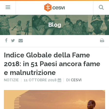
CESVI
Menu
C
Fondazione
–
Primario
ETS
Salta
Cooperazione,
al
Emergenza
Blog
contenuto
e
Sviluppo
facebook
twitter
S
e-
mail
Indice Globale della Fame
2018: in 51 Paesi ancora fame
e malnutrizione
PUBBLICATO
PUBBLICATO
NOTIZIE
11 OTTOBRE 2018
DI
CESVI
IN
IL