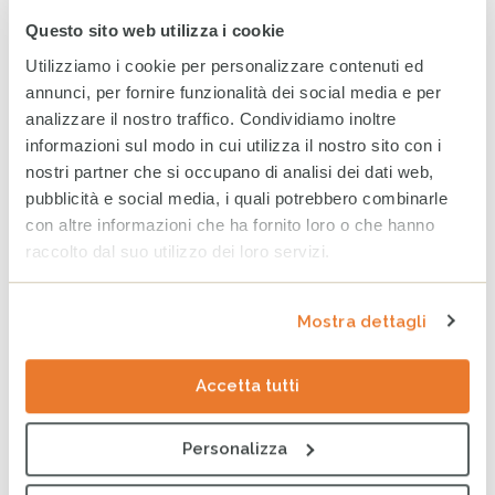
Questo sito web utilizza i cookie
Utilizziamo i cookie per personalizzare contenuti ed
GHI 2025: a causa della crisi climatica triplicata in 6 anni la
annunci, per fornire funzionalità dei social media e per
fame acuta
analizzare il nostro traffico. Condividiamo inoltre
Notizie
informazioni sul modo in cui utilizza il nostro sito con i
nostri partner che si occupano di analisi dei dati web,
pubblicità e social media, i quali potrebbero combinarle
con altre informazioni che ha fornito loro o che hanno
raccolto dal suo utilizzo dei loro servizi.
Mostra dettagli
Accetta tutti
GHI 2025, 20 anni di monitoraggio dei progressi: è tempo
di rinnovare l’impegno per l’Obiettivo Fame Zero
Personalizza
Notizie