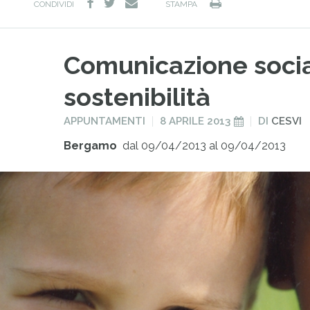
facebook
twitter
Stampa
e-
CONDIVIDI
STAMPA
mail
Comunicazione socia
sostenibilità
PUBBLICATO
PUBBLICATO
APPUNTAMENTI
8 APRILE 2013
DI
CESVI
IN
IL
Bergamo
dal 09/04/2013 al 09/04/2013