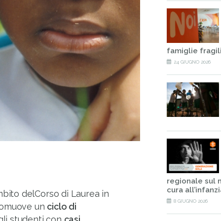
famiglie fragil
24 GIUGNO 2026
regionale sul 
cura all’infanzia
ambito delCorso di Laurea in
8 GIUGNO 2026
promuove un
ciclo di
gli studenti con
casi