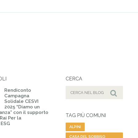
OLI
CERCA
Cerca
Rendiconto
Campagna
per:
Cerca
Solidale CESVI
2025 “Diamo un
ranza” con il supporto
TAG PIÙ COMUNI
Rai Per la
– ESG
ALPINI
CASA DEL SORRISO