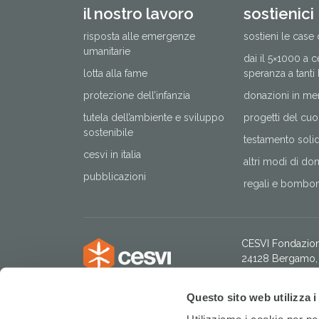
il nostro lavoro
sostienici
risposta alle emergenze
sostieni le case 
umanitarie
dai il 5×1000 a 
lotta alla fame
speranza a tanti
protezione dell’infanzia
donazioni in me
tutela dell’ambiente e sviluppo
progetti del cuo
sostenibile
testamento solida
cesvi in italia
altri modi di do
pubblicazioni
regali e bomboni
CESVI Fondazio
24128 Bergamo, 
tel. +39 035 205
Codice Fiscale:
Questo sito web utilizza i
IBAN: IT 49 H 
Intestatario:
CESV