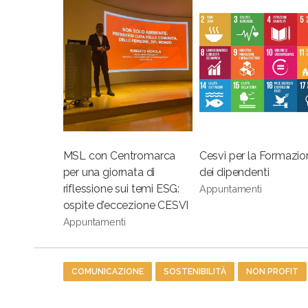
MSL con Centromarca
Cesvi per la Formazio
per una giornata di
dei dipendenti
riflessione sui temi ESG:
Appuntamenti
ospite d’eccezione CESVI
Appuntamenti
Tag
COMUNICAZIONE
SOSTENIBILITÀ
NON PROFIT