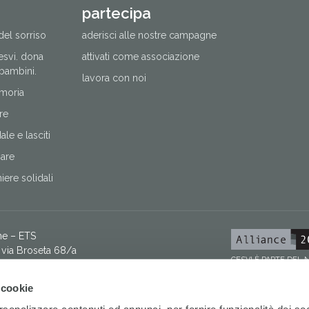
partecipa
del sorriso
aderisci alle nostre campagne
cesvi. dona
attivati come associazione
 bambini.
lavora con noi
moria
re
le e lasciti
nare
ere solidali
ne – ETS
via Broseta 68/a
CESVI È PARTE DEL
8058 – fax +39 035 260958 –
[email protected]
 9500 873 0160
 cookie
03069 09606 100000000060
I Fondazione ETS