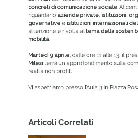
concreti di comunicazione sociale
. Al cen
riguardano
aziende private
,
istituzioni
,
org
governative
e
istituzioni internazionali de
attenzione è rivolta al
tema della sostenibi
mobilità
.
Martedì 9 aprile
, dalle ore 11 alle 13, il pr
Milesi
terrà un approfondimento sulla comu
realtà non profit.
Vi aspettiamo presso l’Aula 3 in Piazza Ro
Articoli Correlati