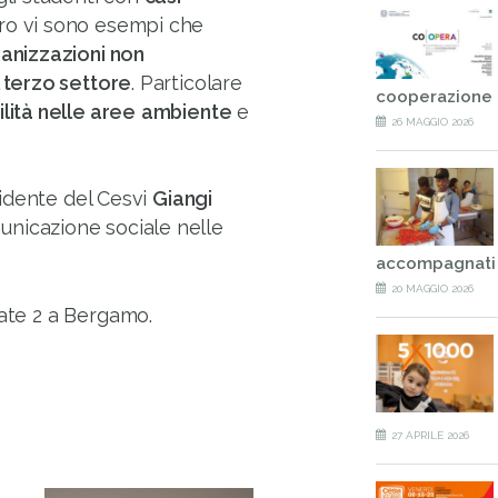
tro vi sono esempi che
anizzazioni non
l terzo settore
. Particolare
cooperazione 
lità nelle aree
ambiente
e
26 MAGGIO 2026
esidente del Cesvi
Giangi
nicazione sociale nelle
accompagnati
20 MAGGIO 2026
sate 2 a Bergamo.
27 APRILE 2026