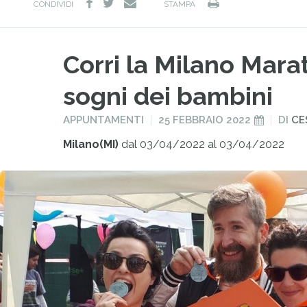
facebook
twitter
Stampa
e-
CONDIVIDI
STAMPA
mail
Corri la Milano Mara
sogni dei bambini
PUBBLICATO
PUBBLICATO
APPUNTAMENTI
25 FEBBRAIO 2022
DI
CE
IN
IL
Milano(MI)
dal 03/04/2022 al 03/04/2022