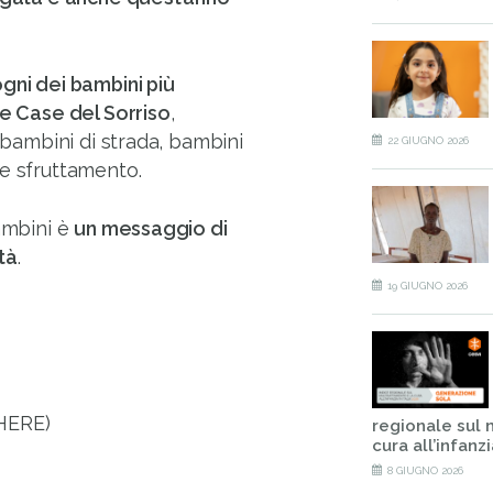
ogni dei bambini più
le Case del Sorriso
,
, bambini di strada, bambini
22 GIUGNO 2026
 e sfruttamento.
bambini è
un messaggio di
tà
.
19 GIUGNO 2026
HERE)
regionale sul 
cura all’infanzia
8 GIUGNO 2026