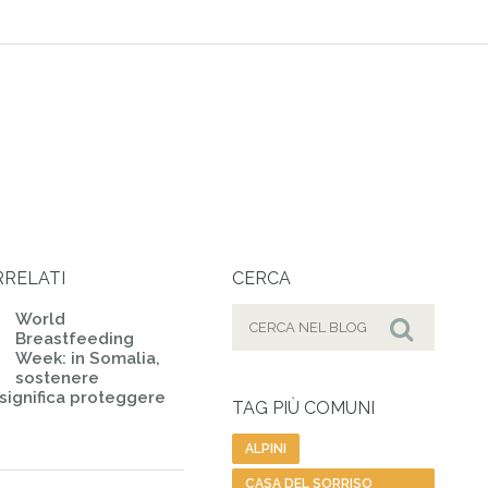
RRELATI
CERCA
Cerca
World
Breastfeeding
per:
Cerca
Week: in Somalia,
sostenere
 significa proteggere
TAG PIÙ COMUNI
ALPINI
CASA DEL SORRISO