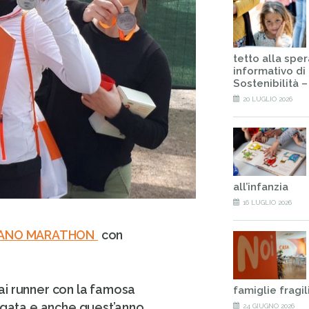
tetto alla spe
informativo di 
Sostenibilità 
20 LUGLIO 2026
all’infanzia
16 LUGLIO 2026
LANO MARATHON
con
ai runner con la famosa
famiglie fragil
legata e anche quest’anno
24 GIUGNO 2026