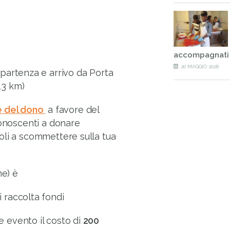
accompagnati
20 MAGGIO 2026
 partenza e arrivo da Porta
13 km)
e del dono
a favore del
 conoscenti a donare
doli a scommettere sulla tua
ne) è
 raccolta fondi
e evento il costo di
200