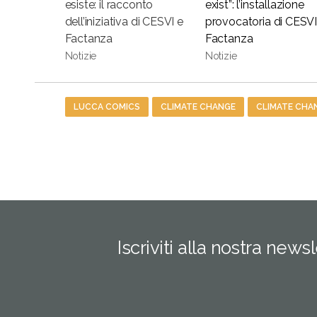
esiste: il racconto
exist”: l’installazione
dell’iniziativa di CESVI e
provocatoria di CESVI
Factanza
Factanza
Notizie
Notizie
Tag
LUCCA COMICS
CLIMATE CHANGE
CLIMATE CHA
Iscriviti alla nostra news