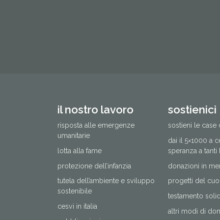
il nostro lavoro
sostienici
risposta alle emergenze
sostieni le case 
umanitarie
dai il 5×1000 a 
lotta alla fame
speranza a tanti
protezione dell’infanzia
donazioni in me
tutela dell’ambiente e sviluppo
progetti del cuo
sostenibile
testamento solida
cesvi in italia
altri modi di do