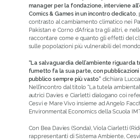
manager per la fondazione, interviene all
Comics & Games in un incontro dedicato
,
contrasto al cambiamento climatico nei Pae
Pakistan e Corno d’Africa tra gli altri, e ne
raccontare come e quanto gli effetti del 
sulle popolazioni più vulnerabili del mondo
“La salvaguardia dell’ambiente riguarda tu
fumetto fa la sua parte, con pubblicazioni
pubblico sempre più vasto”
dichiara Lucc
Nell’incontro dal titolo “La tutela ambienta
autrici Davies e Ciarletti dialogano coi ref
Cesvi e Mare Vivo insieme ad Angelo Facch
Environmental Economics della Scuola IMT
Con Bea Davies (Sonda), Viola Ciarletti (Rid
rappresentanti di Sistema Ambiente, Cesv