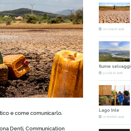
22 LUGLIO 2026
fiume selvagg
9 LUGLIO 2026
Lago Inle
tico e come comunicarlo.
27 MARZO 2026
imona Denti, Communication