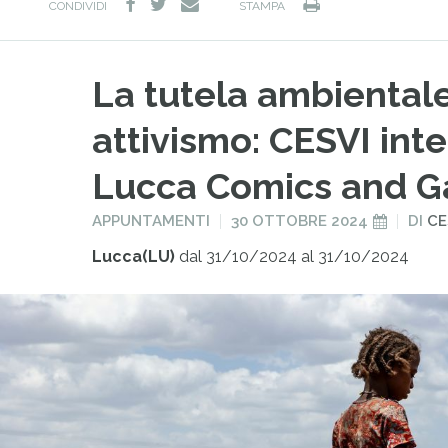
facebook
twitter
Stampa
e-
CONDIVIDI
STAMPA
mail
La tutela ambiental
attivismo: CESVI inte
Lucca Comics and 
PUBBLICATO
PUBBLICATO
APPUNTAMENTI
30 OTTOBRE 2024
DI
CE
IN
IL
Lucca(LU)
dal 31/10/2024 al 31/10/2024