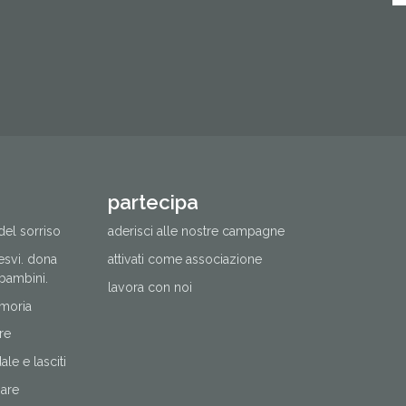
partecipa
del sorriso
aderisci alle nostre campagne
cesvi. dona
attivati come associazione
 bambini.
lavora con noi
moria
re
le e lasciti
nare