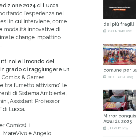
’edizione 2024 di Lucca
 portando l’esperienza nel
si in cui interviene, come
dei più fragili
lle modalità innovative di
16 GENNAIO 2026
climate change impattino
.
tti noi e il mondo del
 in grado di raggiungere un
comune per la 
a Comics & Games.
28 OTTOBRE 2025
le tra fumetto attivismo” le
erenti di Sistema Ambiente,
ini, Assistant Professor
 di Lucca.
Mirror conquis
Awards 2025
er Comics), i
9 LUGLIO 2025
i, MareVivo e Angelo