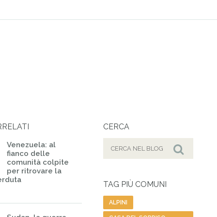
RRELATI
CERCA
Cerca
Venezuela: al
fianco delle
per:
Cerca
comunità colpite
per ritrovare la
erduta
TAG PIÙ COMUNI
ALPINI