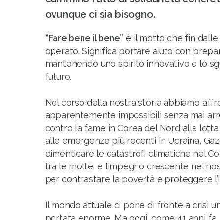
ovunque ci sia bisogno.
“Fare bene il bene”
è il motto che fin dalle 
operato. Significa portare aiuto con prepa
mantenendo uno spirito innovativo e lo sg
futuro.
Nel corso della nostra storia abbiamo affr
apparentemente impossibili senza mai arre
contro la fame in Corea del Nord alla lotta
alle emergenze più recenti in Ucraina, Ga
dimenticare le catastrofi climatiche nel Cor
tra le molte, e l’impegno crescente nel n
per contrastare la povertà e proteggere l’i
Il mondo attuale ci pone di fronte a crisi 
portata enorme. Ma oggi, come 41 anni fa, 