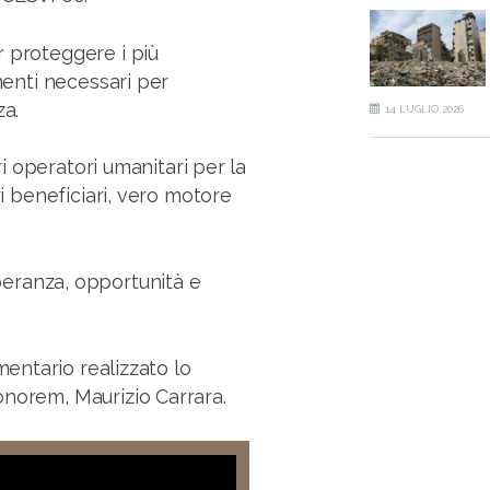
r proteggere i più
umenti necessari per
za.
14 LUGLIO 2026
tri operatori umanitari per la
ri beneficiari, vero motore
ranza, opportunità e
entario realizzato lo
onorem, Maurizio Carrara.