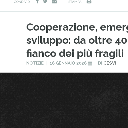
facebook
twitter
Stampa
e-
CONDIVIDI
STAMPA
mail
Cooperazione, emer
sviluppo: da oltre 40
fianco dei più fragili
PUBBLICATO
PUBBLICATO
NOTIZIE
16 GENNAIO 2026
DI
CESVI
IN
IL