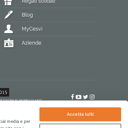
Regali solidali
Blog
MyCesvi
Aziende
Facebook
YouTube
Twitter
Instagram
 NETWORK EUROPEO DI NGO
Accetta tutti
cial media e per