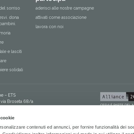
del sorriso
aderisci alle nostre campagne
cesvi. dona
attivati come associazione
 bambini.
lavora con noi
moria
re
le e lasciti
nare
ere solidali
ne – ETS
via Broseta 68/a
CESVI È PARTE DEL
8058 – fax +39 035 260958 –
[email protected]
 9500 873 0160
 cookie
03069 09606 100000000060
I Fondazione ETS
rsonalizzare contenuti ed annunci, per fornire funzionalità dei so
 donatori via WhatsApp