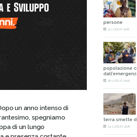
persone
31 LUGLIO 2026
popolazione c
dall’emergenz
28 LUGLIO 2026
Dopo un anno intenso di
uarantesimo, spegniamo
terra smette d
appa di un lungo
24 LUGLIO 2026
ta e presenza costante