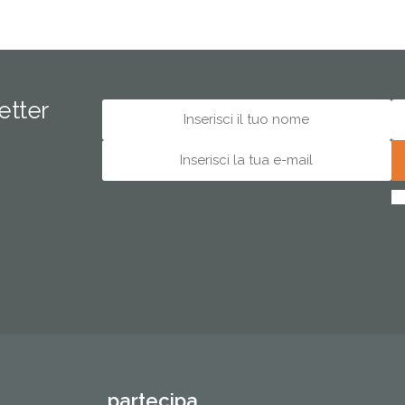
letter
partecipa