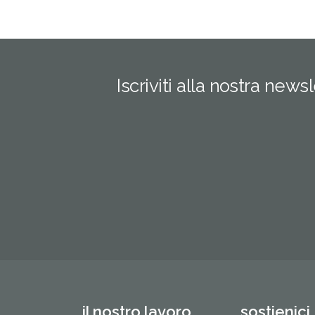
Iscriviti alla nostra news
il nostro lavoro
sostienici