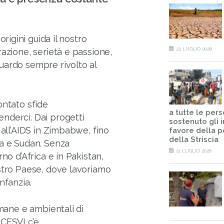
origini guida il nostro
22 LUGLIO 2026
razione, serietà e passione,
uardo sempre rivolto al
ontato sfide
a tutte le per
nderci. Dai progetti
sostenuto gli i
 all’AIDS in Zimbabwe, fino
favore della 
della Striscia
za e Sudan. Senza
21 LUGLIO 2026
no d’Africa e in Pakistan,
ostro Paese, dove lavoriamo
nfanzia.
umane e ambientali di
CESVI c’è.