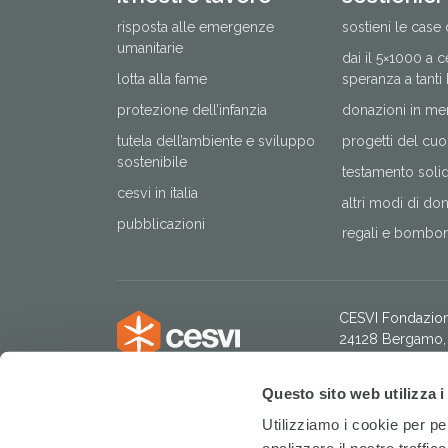
risposta alle emergenze
sostieni le case 
umanitarie
dai il 5×1000 a 
lotta alla fame
speranza a tanti
protezione dell’infanzia
donazioni in me
tutela dell’ambiente e sviluppo
progetti del cuo
sostenibile
testamento solida
cesvi in italia
altri modi di do
pubblicazioni
regali e bomboni
CESVI Fondazio
24128 Bergamo, 
tel. +39 035 205
Codice Fiscale:
Questo sito web utilizza i
IBAN: IT 49 H 
Intestatario:
CESV
Utilizziamo i cookie per pe
Servizio