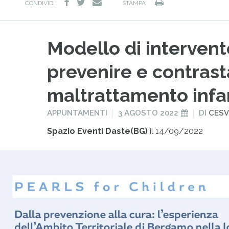
facebook
twitter
Stampa
e-
CONDIVIDI
STAMPA
mail
Modello di intervent
prevenire e contrasta
maltrattamento infa
PUBBLICATO
PUBBLICATO
APPUNTAMENTI
3 AGOSTO 2022
DI
CESV
IN
IL
Spazio Eventi Daste(BG)
il 14/09/2022