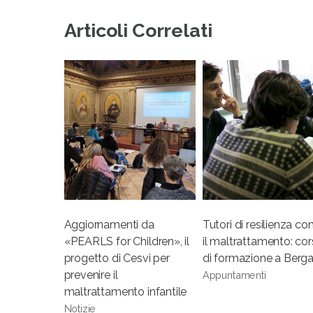
Articoli Correlati
Aggiornamenti da
Tutori di resilienza co
«PEARLS for Children», il
il maltrattamento: co
progetto di Cesvi per
di formazione a Ber
prevenire il
Appuntamenti
maltrattamento infantile
Notizie