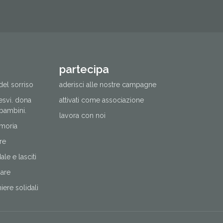
partecipa
del sorriso
aderisci alle nostre campagne
cesvi. dona
attivati come associazione
 bambini.
lavora con noi
moria
re
le e lasciti
nare
ere solidali