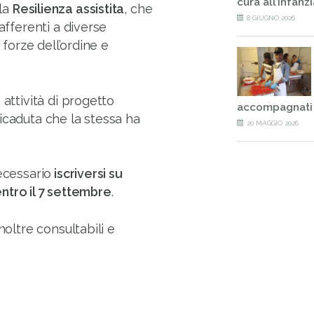
cura all’infanzia
la
Resilienza assistita
, che
8 GIUGNO 2026
afferenti a diverse
 forze dell’ordine e
 attività di progetto
accompagnati
icaduta che la stessa ha
20 MAGGIO 2026
ecessario
iscriversi su
ntro il 7 settembre
.
noltre consultabili e