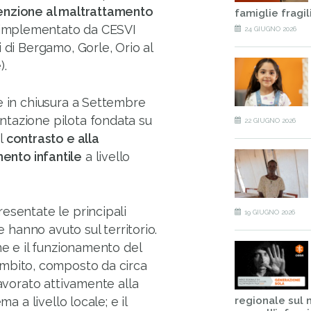
enzione al maltrattamento
famiglie fragil
e implementato da CESVI
24 GIUGNO 2026
 di Bergamo, Gorle, Orio al
).
e in chiusura a Settembre
ntazione pilota fondata su
22 GIUGNO 2026
al
contrasto e alla
ento infantile
a livello
esentate le principali
19 GIUGNO 2026
e hanno avuto sul territorio.
ne e il funzionamento del
Ambito, composto da circa
lavorato attivamente alla
a a livello locale; e il
regionale sul 