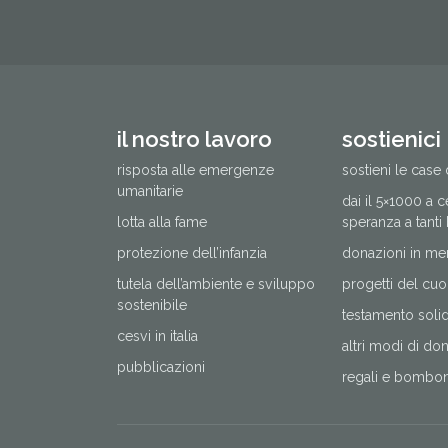
il nostro lavoro
sostienici
risposta alle emergenze
sostieni le case 
umanitarie
dai il 5×1000 a 
lotta alla fame
speranza a tanti
protezione dell’infanzia
donazioni in me
tutela dell’ambiente e sviluppo
progetti del cuo
sostenibile
testamento solida
cesvi in italia
altri modi di do
pubblicazioni
regali e bomboni