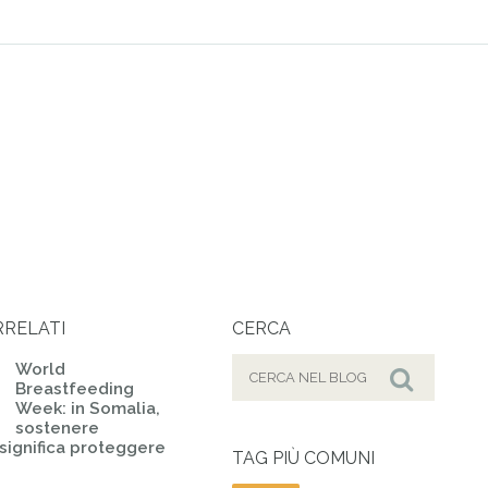
RRELATI
CERCA
Cerca
World
Breastfeeding
per:
Cerca
Week: in Somalia,
sostenere
 significa proteggere
TAG PIÙ COMUNI