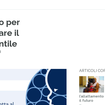
o per
re il
ntile
I
ARTICOLI CO
l’allattamento
il futuro