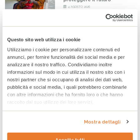
4 AGOSTO 2026
Rendiconto Campagna
Solidale CESVI 2025 “Diamo
un tetto alla speranza” con il
Questo sito web utilizza i cookie
supporto informativo di Rai
Per la Sostenibilità – ESG
Utilizziamo i cookie per personalizzare contenuti ed
20 LUGLIO 2026
annunci, per fornire funzionalità dei social media e per
analizzare il nostro traffico. Condividiamo inoltre
informazioni sul modo in cui utilizza il nostro sito con i
Infanzia: CESVI lancia la
prima dashboard italiana sul
nostri partner che si occupano di analisi dei dati web,
maltrattamento all’infanzia
pubblicità e social media, i quali potrebbero combinarle
16 LUGLIO 2026
con altre informazioni che ha fornito loro o che hanno
raccolto dal suo utilizzo dei loro servizi.
A Milano un nuovo spazio
per fare la differenza nella
Mostra dettagli
vita di minorenni e famiglie
fragili
24 GIUGNO 2026