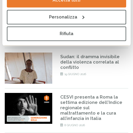
Accetta tutti
Nessun destino è già scritto:
Personalizza
il calore delle Case del
Sorriso in Italia
Rifiuta
22 GIUGNO 2026
Sudan: il dramma invisibile
della violenza correlata al
conflitto
19 GIUGNO 2026
CESVI presenta a Roma la
settima edizione dell’Indice
regionale sul
maltrattamento e la cura
all’infanzia in Italia
8 GIUGNO 2026