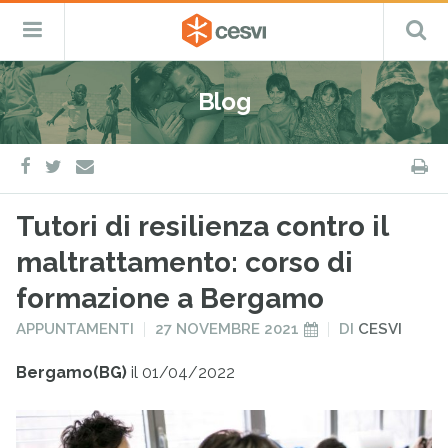
CESVI
Menu
C
Fondazione
–
Primario
ETS
Salta
Cooperazione,
al
Emergenza
Blog
contenuto
e
Sviluppo
facebook
twitter
S
e-
mail
Tutori di resilienza contro il
maltrattamento: corso di
formazione a Bergamo
PUBBLICATO
PUBBLICATO
APPUNTAMENTI
27 NOVEMBRE 2021
DI
CESVI
IN
IL
Bergamo(BG)
il 01/04/2022